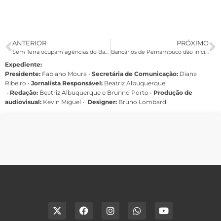
ANTERIOR
PRÓXIMO
Sem Terra ocupam agências do Banco do Nordeste em Pernambuco
Bancários de Pernambuco dão início aos debates da Campanha Nacional 2012
Expediente:
Presidente:
Fabiano Moura •
Secretária de Comunicação:
Diana
Ribeiro
•
Jornalista Responsável:
Beatriz Albuquerque
•
Redação:
Beatriz Albuquerque e Brunno Porto •
Produção de
audiovisual:
Kevin Miguel •
Designer:
Bruno Lombardi