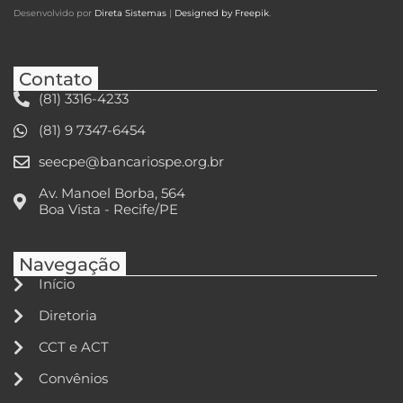
Desenvolvido por
Direta Sistemas
|
Designed by Freepik
.
Contato
(81) 3316-4233
(81) 9 7347-6454
seecpe@bancariospe.org.br
Av. Manoel Borba, 564
Boa Vista - Recife/PE
Navegação
Início
Diretoria
CCT e ACT
Convênios