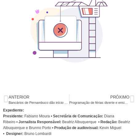
ANTERIOR
PRÓXIMO
Bancários de Pernambuco dão início aos debates da Campanha Nacional 2012
Programação de férias diverte e ensina a garotada
Expediente:
Presidente:
Fabiano Moura •
Secretária de Comunicação:
Diana
Ribeiro
•
Jornalista Responsável:
Beatriz Albuquerque
•
Redação:
Beatriz
Albuquerque e Brunno Porto •
Produção de audiovisual:
Kevin Miguel
•
Designer:
Bruno Lombardi