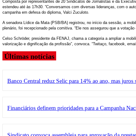
Composta por representantes de 20 Sindicatos de Jornalistas e da Executiva
estendeu até às 17h30. “Conversamos com diversas lideranças, com o auto
campanha em defesa do diploma, Valci Zuculoto.
A senadora Lídice da Mata (PSB/BA) registrou, no início da sessão, a mob
plenário, foi recepcionado pela comitiva. “Ele nos assegurou que a votação
Celso Schröder, presidente da FENAJ, chama a categoria a ampliar a mobiliz
valorização e dignificação da profissão”, convoca. “Twitaço, facebook, ema
Últimas notícias
Banco Central reduz Selic para 14% ao ano, mas juros
Financiários definem prioridades para a Campanha Nac
Sindicato convoca assembleia para aprovação da prestaç