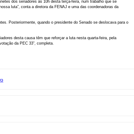
inetes dos senadores às 10h desta terça-feira, num trabalho que se
nossa luta”, conta a diretora da FENAJ e uma das coordenadoras da
entes. Posteriormente, quando o presidente do Senado se deslocava para o
adores desta causa têm que reforçar a luta nesta quarta-feira, pela
a votação da PEC 33”, completa.
ro