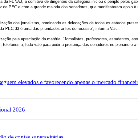
 da FENAJ, a comitiva de dirigentes da categoria iniciou o périplo pelos gab
r da PEC e com a grande maioria dos senadores, que manifestaram apoio à 
ilização dos jornalistas, nominando as delegações de todos os estados pres
 da PEC 33 é uma das prioridades antes do recesso”, informa Valci.
ação pela apreciação da matéria. “Jornalistas, professores, estudantes, apoi
il, telefonema, tudo vale para pedir a presença dos senadores no plenário e 
 seguem elevados e favorecendo apenas o mercado financei
ional 2026
ão de contas superavitárias