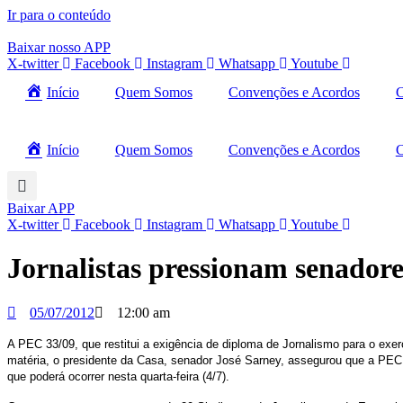
Ir para o conteúdo
Baixar nosso APP
X-twitter
Facebook
Instagram
Whatsapp
Youtube
Início
Quem Somos
Convenções e Acordos
C
Início
Quem Somos
Convenções e Acordos
C
Baixar APP
X-twitter
Facebook
Instagram
Whatsapp
Youtube
Jornalistas pressionam senadore
05/07/2012
12:00 am
A PEC 33/09, que restitui a exigência de diploma de Jornalismo para o exe
matéria, o presidente da Casa, senador José Sarney, assegurou que a PEC 
que poderá ocorrer nesta quarta-feira (4/7).