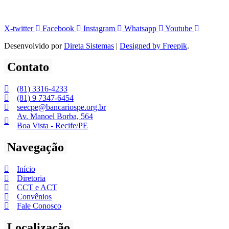
X-twitter
Facebook
Instagram
Whatsapp
Youtube
Desenvolvido por
Direta Sistemas
|
Designed by Freepik
.
Contato
(81) 3316-4233
(81) 9 7347-6454
seecpe@bancariospe.org.br
Av. Manoel Borba, 564
Boa Vista - Recife/PE
Navegação
Início
Diretoria
CCT e ACT
Convênios
Fale Conosco
Localização