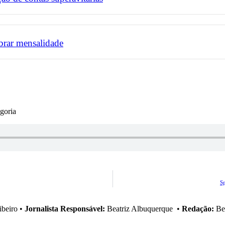
brar mensalidade
goria
Sp
ibeiro
•
Jornalista Responsável:
Beatriz Albuquerque
•
Redação:
Bea