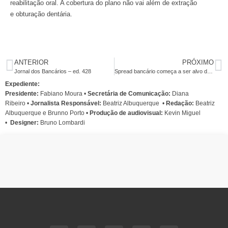
reabilitação oral. A cobertura do plano não vai além de extração
e obturação dentária.
ANTERIOR
PRÓXIMO
Jornal dos Bancários – ed. 428
Spread bancário começa a ser alvo de reações nos países desenvolvidos
Expediente:
Presidente:
Fabiano Moura •
Secretária de Comunicação:
Diana
Ribeiro
•
Jornalista Responsável:
Beatriz Albuquerque
•
Redação:
Beatriz
Albuquerque e Brunno Porto •
Produção de audiovisual:
Kevin Miguel
•
Designer:
Bruno Lombardi