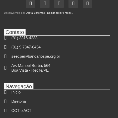
Desenvolvido por
Direta Sistemas
|
Designed by Freepik
.
Contato
(81) 3316-4233
(81) 9 7347-6454
seecpe@bancariospe.org.br
Av. Manoel Borba, 564
Boa Vista - Recife/PE
Navegação
Início
Diretoria
CCT e ACT