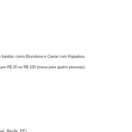
u em bandas como Brucelose e Caviar com Rapadura.
 por R$ 20 ou R$ 100 (mesa para quatro pessoas).
sé, Recife, PE)