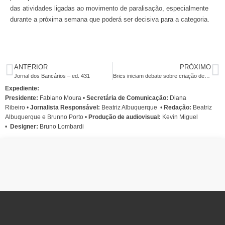
das atividades ligadas ao movimento de paralisação, especialmente
durante a próxima semana que poderá ser decisiva para a categoria.
ANTERIOR
PRÓXIMO
Jornal dos Bancários – ed. 431
Brics iniciam debate sobre criação de um banco de desenvolvimento
Expediente:
Presidente:
Fabiano Moura •
Secretária de Comunicação:
Diana
Ribeiro
•
Jornalista Responsável:
Beatriz Albuquerque
•
Redação:
Beatriz
Albuquerque e Brunno Porto •
Produção de audiovisual:
Kevin Miguel
•
Designer:
Bruno Lombardi