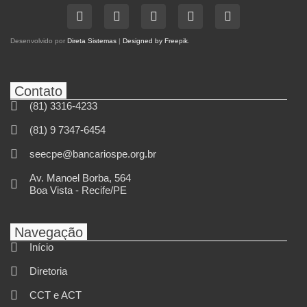
Desenvolvido por
Direta Sistemas
|
Designed by Freepik
.
Contato
(81) 3316-4233
(81) 9 7347-6454
seecpe@bancariospe.org.br
Av. Manoel Borba, 564
Boa Vista - Recife/PE
Navegação
Início
Diretoria
CCT e ACT