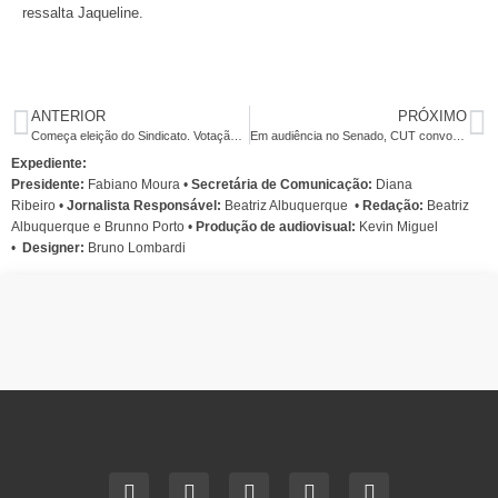
ressalta Jaqueline.
ANTERIOR
PRÓXIMO
Começa eleição do Sindicato. Votação vai até esta quinta, 14
Em audiência no Senado, CUT convoca para dia 29
Expediente:
Presidente:
Fabiano Moura •
Secretária de Comunicação:
Diana
Ribeiro
•
Jornalista Responsável:
Beatriz Albuquerque
•
Redação:
Beatriz
Albuquerque e Brunno Porto •
Produção de audiovisual:
Kevin Miguel
•
Designer:
Bruno Lombardi