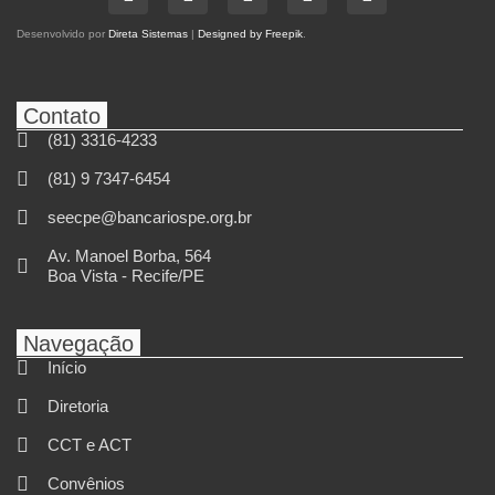
Desenvolvido por
Direta Sistemas
|
Designed by Freepik
.
Contato
(81) 3316-4233
(81) 9 7347-6454
seecpe@bancariospe.org.br
Av. Manoel Borba, 564
Boa Vista - Recife/PE
Navegação
Início
Diretoria
CCT e ACT
Convênios