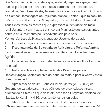
Boa Vista/Recife. A proposta é que, no local, haja um espaço para
que os participantes construam seus cartazes, destacando suas
reivindicações. A manifestação será dividida em cinco Alas: Símbolos
do Campo; Homenagem ao Deputado Manoel Santos ( que faleceu no
mês de abril); Marcha das Margaridas; Terceira Idade; e Juventude.
Todas elas terão elementos que expressam a identidade do meio
rural.Durante a caminhada, será lido um Manifesto dos participantes
sobre o atual momento político vivenciado pelo país.
Pontos Centrais da Pauta entregue ao Governo do Estado
1. Disponibilização de água para o consumo humano e animal
2. Reestruturação da Secretaria de Agricultura e Reforma Agrária,
transformando-a em Secretaria da Agricultura Familiar e Reforma
Agrária
3. Construção de um Banco de Dados sobre a Agricultura Familiar
no estado
4. Retorno sobre a implementação das Diretrizes para a
Reestruturação Socioprodutiva da Zona da Mata e para a Convivência
com o Semiárido
5. Apresentação de um Plano Anual de Metas (2015/2018) do
Governo do Estado para títulos públicos de propriedades rurais,
priorizando as famílias que desejam acessar o Programa Nacional de
Habitação Rural – PNHR, e os territórios quilombolas
6. Abertura, até o segundo semestre deste ano, de concurso
público para contratação imediata de extensionistas rurais para o IPA