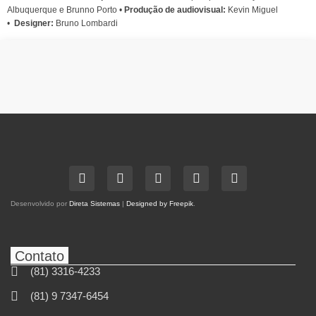
Albuquerque e Brunno Porto •
Produção de audiovisual:
Kevin Miguel
•
Designer:
Bruno Lombardi
Desenvolvido por
Direta Sistemas
|
Designed by Freepik
.
Contato
(81) 3316-4233
(81) 9 7347-6454