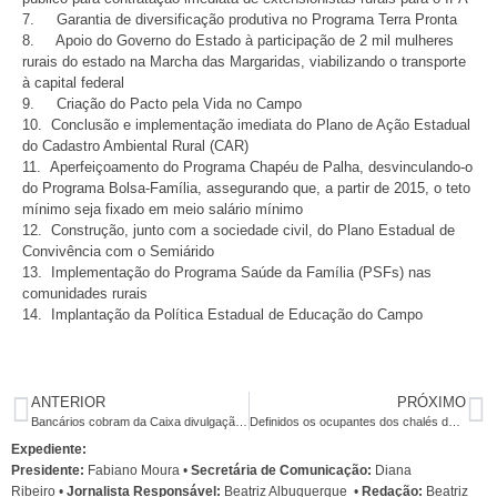
7. Garantia de diversificação produtiva no Programa Terra Pronta
8. Apoio do Governo do Estado à participação de 2 mil mulheres
rurais do estado na Marcha das Margaridas, viabilizando o transporte
à capital federal
9. Criação do Pacto pela Vida no Campo
10. Conclusão e implementação imediata do Plano de Ação Estadual
do Cadastro Ambiental Rural (CAR)
11. Aperfeiçoamento do Programa Chapéu de Palha, desvinculando-o
do Programa Bolsa-Família, assegurando que, a partir de 2015, o teto
mínimo seja fixado em meio salário mínimo
12. Construção, junto com a sociedade civil, do Plano Estadual de
Convivência com o Semiárido
13. Implementação do Programa Saúde da Família (PSFs) nas
comunidades rurais
14. Implantação da Política Estadual de Educação do Campo
ANTERIOR
PRÓXIMO
Bancários cobram da Caixa divulgação da sistemática da promoção por mérito
Definidos os ocupantes dos chalés do Clube de Campo em junho
Expediente:
Presidente:
Fabiano Moura •
Secretária de Comunicação:
Diana
Ribeiro
•
Jornalista Responsável:
Beatriz Albuquerque
•
Redação:
Beatriz