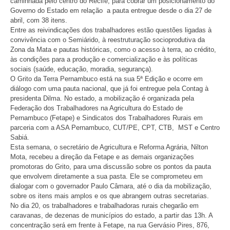
caminhada pelo centro do Recife, para cobrar um posicionamento do
Governo do Estado em relação a pauta entregue desde o dia 27 de
abril, com 38 itens.
Entre as reivindicações dos trabalhadores estão questões ligadas à
convivência com o Semiárido, à reestruturação socioprodutiva da
Zona da Mata e pautas históricas, como o acesso à terra, ao crédito,
às condições para a produção e comercialização e às políticas
sociais (saúde, educação, moradia, segurança).
O Grito da Terra Pernambuco está na sua 5ª Edição e ocorre em
diálogo com uma pauta nacional, que já foi entregue pela Contag à
presidenta Dilma. No estado, a mobilização é organizada pela
Federação dos Trabalhadores na Agricultura do Estado de
Pernambuco (Fetape) e Sindicatos dos Trabalhadores Rurais em
parceria com a ASA Pernambuco, CUT/PE, CPT, CTB, MST e Centro
Sabiá.
Esta semana, o secretário de Agricultura e Reforma Agrária, Nilton
Mota, recebeu a direção da Fetape e as demais organizações
promotoras do Grito, para uma discussão sobre os pontos da pauta
que envolvem diretamente a sua pasta. Ele se comprometeu em
dialogar com o governador Paulo Câmara, até o dia da mobilização,
sobre os itens mais amplos e os que abrangem outras secretarias.
No dia 20, os trabalhadores e trabalhadoras rurais chegarão em
caravanas, de dezenas de municípios do estado, a partir das 13h. A
concentração será em frente à Fetape, na rua Gervásio Pires, 876,