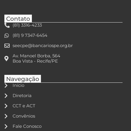
Contato
(81) 3316-4233
(81) 9 7347-6454
seecpe@bancariospe.org.br
Av. Manoel Borba, 564
Boa Vista - Recife/PE
Navegação
Início
Diretoria
CCT e ACT
Convênios
Fale Conosco