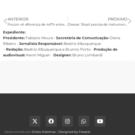
ANTERIOR
PRÓXIMO
Procon vê diferença de 447% entre tarifas bancárias
Dieese: ‘Brasil precisa de instrumentos para momentos de adversidade’
Expediente:
Presidente:
Fabiano Moura •
Secretária de Comunicação:
Diana
Ribeiro
•
Jornalista Responsável:
Beatriz Albuquerque
•
Redação:
Beatriz Albuquerque e Brunno Porto •
Produção de
audiovisual:
Kevin Miguel •
Designer:
Bruno Lombardi
Desenvolvido por
Direta Sistemas
|
Designed by Freepik
.