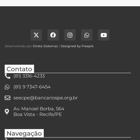
Desenvolvido por
Direta Sistemas
|
Designed by Freepik
.
Contato
(81) 3316-4233
(81) 9 7347-6454
seecpe@bancariospe.org.br
Av. Manoel Borba, 564
Boa Vista - Recife/PE
Navegação