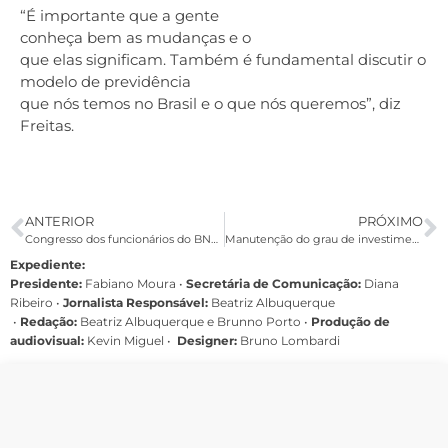
“É importante que a gente
conheça bem as mudanças e o
que elas significam. Também é fundamental discutir o
modelo de previdência
que nós temos no Brasil e o que nós queremos”, diz
Freitas.
ANTERIOR
PRÓXIMO
Congresso dos funcionários do BNB define pauta específica de reivindicações
Manutenção do grau de investimento do país tem validade até 2016
Expediente:
Presidente:
Fabiano Moura •
Secretária de Comunicação:
Diana
Ribeiro
•
Jornalista Responsável:
Beatriz Albuquerque
•
Redação:
Beatriz Albuquerque e Brunno Porto •
Produção de
audiovisual:
Kevin Miguel •
Designer:
Bruno Lombardi