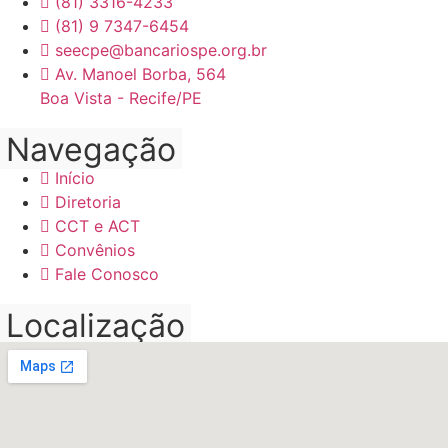
(81) 3316-4233
(81) 9 7347-6454
seecpe@bancariospe.org.br
Av. Manoel Borba, 564
Boa Vista - Recife/PE
Navegação
Início
Diretoria
CCT e ACT
Convênios
Fale Conosco
Localização