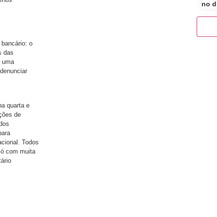
no d
 bancário: o
s das
, uma
 denunciar
a quarta e
ições de
dos
para
cional. Todos
só com muita
ário