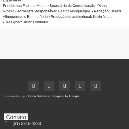
Expediente:
Presidente:
Fabiano Moura •
Secretária de Comunicação:
Diana
Ribeiro
•
Jornalista Responsável:
Beatriz Albuquerque
•
Redação:
Beatriz
Albuquerque e Brunno Porto •
Produção de audiovisual:
Kevin Miguel
•
Designer:
Bruno Lombardi
Desenvolvido por
Direta Sistemas
|
Designed by Freepik
.
Contato
(81) 3316-4233