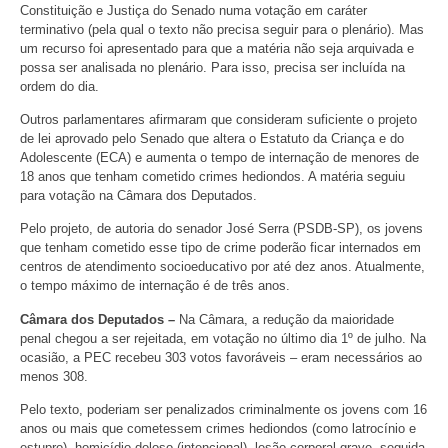
Constituição e Justiça do Senado numa votação em caráter
terminativo (pela qual o texto não precisa seguir para o plenário). Mas
um recurso foi apresentado para que a matéria não seja arquivada e
possa ser analisada no plenário. Para isso, precisa ser incluída na
ordem do dia.
Outros parlamentares afirmaram que consideram suficiente o projeto
de lei aprovado pelo Senado que altera o Estatuto da Criança e do
Adolescente (ECA) e aumenta o tempo de internação de menores de
18 anos que tenham cometido crimes hediondos. A matéria seguiu
para votação na Câmara dos Deputados.
Pelo projeto, de autoria do senador José Serra (PSDB-SP), os jovens
que tenham cometido esse tipo de crime poderão ficar internados em
centros de atendimento socioeducativo por até dez anos. Atualmente,
o tempo máximo de internação é de três anos.
Câmara dos Deputados –
Na Câmara, a redução da maioridade
penal chegou a ser rejeitada, em votação no último dia 1º de julho. Na
ocasião, a PEC recebeu 303 votos favoráveis – eram necessários ao
menos 308.
Pelo texto, poderiam ser penalizados criminalmente os jovens com 16
anos ou mais que cometessem crimes hediondos (como latrocínio e
estupro), homicídio doloso (intencional), lesão corporal grave, seguida