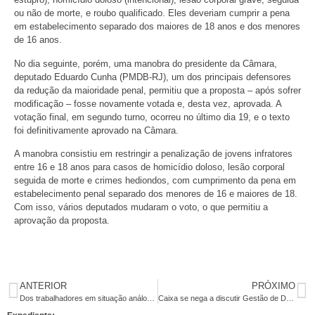
ou não de morte, e roubo qualificado. Eles deveriam cumprir a pena
em estabelecimento separado dos maiores de 18 anos e dos menores
de 16 anos.
No dia seguinte, porém, uma manobra do presidente da Câmara,
deputado Eduardo Cunha (PMDB-RJ), um dos principais defensores
da redução da maioridade penal, permitiu que a proposta – após sofrer
modificação – fosse novamente votada e, desta vez, aprovada. A
votação final, em segundo turno, ocorreu no último dia 19, e o texto
foi definitivamente aprovado na Câmara.
A manobra consistiu em restringir a penalização de jovens infratores
entre 16 e 18 anos para casos de homicídio doloso, lesão corporal
seguida de morte e crimes hediondos, com cumprimento da pena em
estabelecimento penal separado dos menores de 16 e maiores de 18.
Com isso, vários deputados mudaram o voto, o que permitiu a
aprovação da proposta.
ANTERIOR
PRÓXIMO
Dos trabalhadores em situação análoga à escravidão, 82% são terceirizados
Caixa se nega a discutir Gestão de Desempenho de Pessoas (GDP)