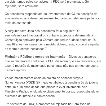
em dois turnos pelos senadores, a PEC será promulgada. Se
rejeitada, será arquivada.
Os senadores responderam ao levantamento do
G1
na condição de
anonimato – parte deles pessoalmente, parte por telefone e parte por
meio da assessoria.
A pergunta formulada aos senadores foi a seguinte: “O
senhor/senhora é favorável ou contrário à proposta de emenda à
Constituição aprovada pela Câmara que reduz a idade penal de 18
para 16 anos nos casos de homicídio doloso, lesão corporal seguida
de morte e crimes hediondos?”
Ministério Público e tempo de internação –
Diversos senadores
que se declararam contrários à PEC disseram que são favoráveis, em
tese, à redução da maioridade penal, mas não nos termos em que a
Câmara aprovou.
Vários manifestaram apoio ao projeto do senador Aloysio
Nunes Ferreira (PSDB-SP), que estabelece a penalização de jovens
entre 16 e 18 anos desde que proposta exclusivamente pelo
Ministério Público e julgada exclusivamente por juiz especializado em
questões de infância e adolescência.
Em fevereiro de 2014, a proposta foi rejeitada na Comissão de