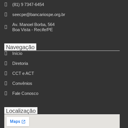
(81) 9 7347-6454
seecpe@bancariospe.org.br
Av. Manoel Borba, 564
Boa Vista - Recife/PE
Navegação
Início
Diretoria
CCT e ACT
Convênios
Fale Conosco
Localização