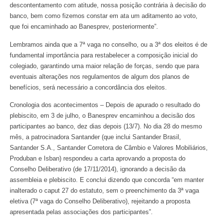
descontentamento com atitude, nossa posição contrária à decisão do
banco, bem como fizemos constar em ata um aditamento ao voto,
que foi encaminhado ao Banesprev, posteriormente”.
Lembramos ainda que a 7ª vaga no conselho, ou a 3ª dos eleitos é de
fundamental importância para restabelecer a composição inicial do
colegiado, garantindo uma maior relação de forças, sendo que para
eventuais alterações nos regulamentos de algum dos planos de
benefícios, será necessário a concordância dos eleitos.
Cronologia dos acontecimentos – Depois de apurado o resultado do
plebiscito, em 3 de julho, o Banesprev encaminhou a decisão dos
participantes ao banco, dez dias depois (13/7). No dia 28 do mesmo
mês, a patrocinadora Santander (que inclui Santander Brasil,
Santander S.A., Santander Corretora de Câmbio e Valores Mobiliários,
Produban e Isban) respondeu a carta aprovando a proposta do
Conselho Deliberativo (de 17/11/2014), ignorando a decisão da
assembleia e plebiscito. E conclui dizendo que concorda “em manter
inalterado o caput 27 do estatuto, sem o preenchimento da 3ª vaga
eletiva (7ª vaga do Conselho Deliberativo), rejeitando a proposta
apresentada pelas associações dos participantes”.