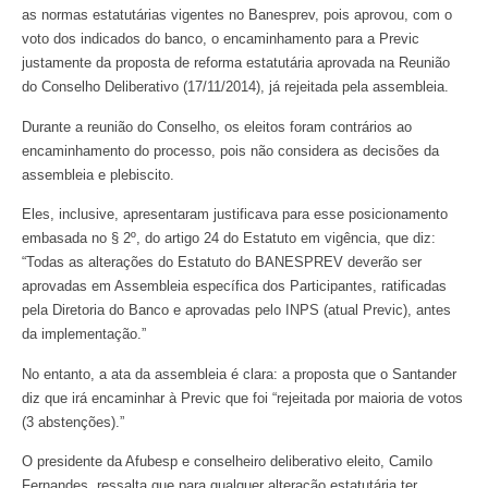
as normas estatutárias vigentes no Banesprev, pois aprovou, com o
voto dos indicados do banco, o encaminhamento para a Previc
justamente da proposta de reforma estatutária aprovada na Reunião
do Conselho Deliberativo (17/11/2014), já rejeitada pela assembleia.
Durante a reunião do Conselho, os eleitos foram contrários ao
encaminhamento do processo, pois não considera as decisões da
assembleia e plebiscito.
Eles, inclusive, apresentaram justificava para esse posicionamento
embasada no § 2º, do artigo 24 do Estatuto em vigência, que diz:
“Todas as alterações do Estatuto do BANESPREV deverão ser
aprovadas em Assembleia específica dos Participantes, ratificadas
pela Diretoria do Banco e aprovadas pelo INPS (atual Previc), antes
da implementação.”
No entanto, a ata da assembleia é clara: a proposta que o Santander
diz que irá encaminhar à Previc que foi “rejeitada por maioria de votos
(3 abstenções).”
O presidente da Afubesp e conselheiro deliberativo eleito, Camilo
Fernandes, ressalta que para qualquer alteração estatutária ter