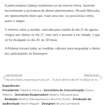
A patrocinadora Cabesp manifestou-se da mesma forma, trazendo
incrivelmente a assinatura do diretor administrativo, Ricardo Mitsouka,
um representante eleito que, mais uma vez, se posicionou contra
quem o elegeu.
O informe sobre a reunião, marcada para manhã do dia 21 de agosto,
chegou aos eleitos no dia 17, mas sem o assunto a ser tratado, o que
só foi divulgado no dia 20, às 18 horas.
A Afubesp tomará todas as medidas cabíveis para resguardar o direito
dos participantes do Banesprev.
ANTERIOR
PRÓXIMO
Receita libera nesta terça mais um lote de restituição do Imposto de Renda
Futuro diretor da OIT no Brasil se reúne com representantes sindicais
Expediente:
Presidente:
Fabiano Moura •
Secretária de Comunicação:
Diana
Ribeiro
•
Jornalista Responsável:
Beatriz Albuquerque
•
Redação:
Beatriz Albuquerque e Brunno Porto •
Produção de
audiovisual:
Kevin Miguel •
Designer:
Bruno Lombardi