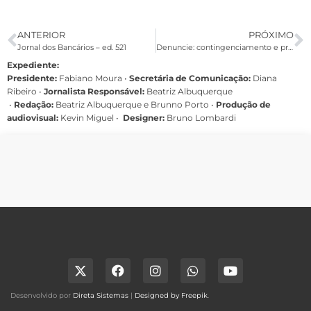
ANTERIOR
PRÓXIMO
Jornal dos Bancários – ed. 521
Denuncie: contingenciamento e pressão ferem direito de greve
Expediente:
Presidente:
Fabiano Moura •
Secretária de Comunicação:
Diana
Ribeiro
•
Jornalista Responsável:
Beatriz Albuquerque
•
Redação:
Beatriz Albuquerque e Brunno Porto •
Produção de
audiovisual:
Kevin Miguel •
Designer:
Bruno Lombardi
Desenvolvido por
Direta Sistemas
|
Designed by Freepik
.