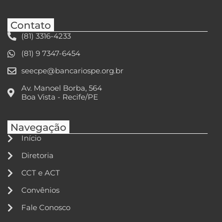
Contato
(81) 3316-4233
(81) 9 7347-6454
seecpe@bancariospe.org.br
Av. Manoel Borba, 564
Boa Vista - Recife/PE
Navegação
Início
Diretoria
CCT e ACT
Convênios
Fale Conosco