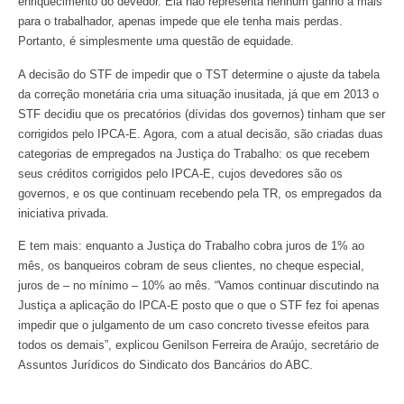
enriquecimento do devedor. Ela não representa nenhum ganho a mais
para o trabalhador, apenas impede que ele tenha mais perdas.
Portanto, é simplesmente uma questão de equidade.
A decisão do STF de impedir que o TST determine o ajuste da tabela
da correção monetária cria uma situação inusitada, já que em 2013 o
STF decidiu que os precatórios (dívidas dos governos) tinham que ser
corrigidos pelo IPCA-E. Agora, com a atual decisão, são criadas duas
categorias de empregados na Justiça do Trabalho: os que recebem
seus créditos corrigidos pelo IPCA-E, cujos devedores são os
governos, e os que continuam recebendo pela TR, os empregados da
iniciativa privada.
E tem mais: enquanto a Justiça do Trabalho cobra juros de 1% ao
mês, os banqueiros cobram de seus clientes, no cheque especial,
juros de – no mínimo – 10% ao mês. “Vamos continuar discutindo na
Justiça a aplicação do IPCA-E posto que o que o STF fez foi apenas
impedir que o julgamento de um caso concreto tivesse efeitos para
todos os demais”, explicou Genilson Ferreira de Araújo, secretário de
Assuntos Jurídicos do Sindicato dos Bancários do ABC.