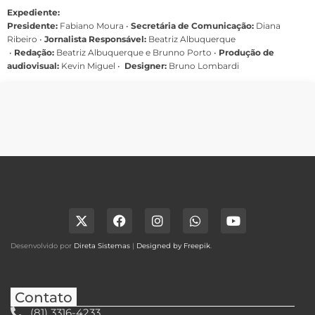
Expediente:
Presidente:
Fabiano Moura •
Secretária de Comunicação:
Diana
Ribeiro
•
Jornalista Responsável:
Beatriz Albuquerque
•
Redação:
Beatriz Albuquerque e Brunno Porto •
Produção de
audiovisual:
Kevin Miguel •
Designer:
Bruno Lombardi
Desenvolvido por
Direta Sistemas
|
Designed by Freepik
.
Contato
(81) 3316-4233