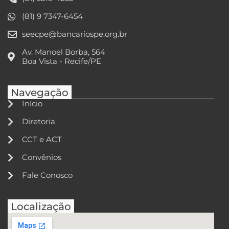
(81) 9 7347-6454
seecpe@bancariospe.org.br
Av. Manoel Borba, 564
Boa Vista - Recife/PE
Navegação
Início
Diretoria
CCT e ACT
Convênios
Fale Conosco
Localização