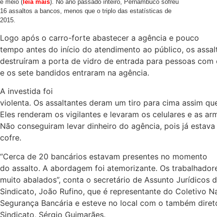
e meio (
leia mais
). No ano passado inteiro, Pernambuco sofreu
16 assaltos a bancos, menos que o triplo das estatísticas de
2015.
Logo após o carro-forte abastecer a agência e pouco
tempo antes do início do atendimento ao público, os assal
destruíram a porta de vidro de entrada para pessoas com d
e os sete bandidos entraram na agência.
A investida foi
violenta. Os assaltantes deram um tiro para cima assim qu
Eles renderam os vigilantes e levaram os celulares e as ar
Não conseguiram levar dinheiro do agência, pois já estava
cofre.
“Cerca de 20 bancários estavam presentes no momento
do assalto. A abordagem foi atemorizante. Os trabalhado
muito abalados”, conta o secretário de Assunto Jurídicos 
Sindicato, João Rufino, que é representante do Coletivo N
Segurança Bancária e esteve no local com o também diret
Sindicato, Sérgio Guimarães.