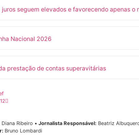
s juros seguem elevados e favorecendo apenas o 
anha Nacional 2026
a prestação de contas superavitárias
ef
012
Diana Ribeiro
•
Jornalista Responsável:
Beatriz Albuque
r:
Bruno Lombardi