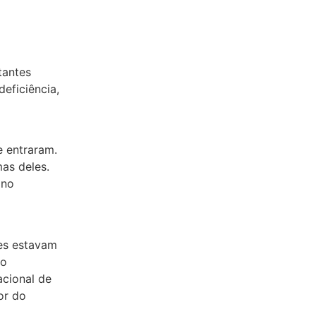
tantes
eficiência,
e entraram.
mas deles.
 no
res estavam
do
acional de
or do