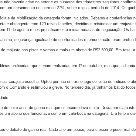
e não haveria crise no setor e os números dos trimestres seguintes confirm
om um crescimento no lucro de 27%, sobre o igual período de 2014. Os ganhos
ia e da Mobilização da categoria foram iniciados. Debates e conferências no
eta e abrangente com 129 reivindicações, decidimos reivindicar um reajust
em 11 de agosto e nos prontificamos a iniciar rodadas de negociação. Os b
abalho, segurança, igualdade de oportunidades e remuneração foram profund
 de reajuste nos pisos e verbas e mais um abono de R$2.500,00. Em tese, a 
leias unificadas, que seriam realizadas em 1º de outubro, mas que indicaria
is corajosa escolha. Optou por não entrar no jogo do leilão de índices e a
com o Comando e estimulou a greve. No terceiro dia, já tínhamos batido todos
idade.
lo de onze anos de ganho real que os incomodava muito. Deixaram claro isto
de um abono que funcionava como um cala-boca na categoria. Era feito o di
eçou o debate de ganho real. Cada ano um pouco, para crescer o poder real de