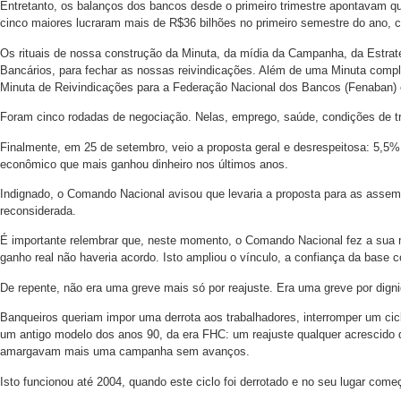
Entretanto, os balanços dos bancos desde o primeiro trimestre apontavam qu
cinco maiores lucraram mais de R$36 bilhões no primeiro semestre do ano, c
Os rituais de nossa construção da Minuta, da mídia da Campanha, da Estratég
Bancários, para fechar as nossas reivindicações. Além de uma Minuta compl
Minuta de Reivindicações para a Federação Nacional dos Bancos (Fenaban) 
Foram cinco rodadas de negociação. Nelas, emprego, saúde, condições de tr
Finalmente, em 25 de setembro, veio a proposta geral e desrespeitosa: 5,5%
econômico que mais ganhou dinheiro nos últimos anos.
Indignado, o Comando Nacional avisou que levaria a proposta para as assemb
reconsiderada.
É importante relembrar que, neste momento, o Comando Nacional fez a sua ma
ganho real não haveria acordo. Isto ampliou o vínculo, a confiança da base 
De repente, não era uma greve mais só por reajuste. Era uma greve por dign
Banqueiros queriam impor uma derrota aos trabalhadores, interromper um cic
um antigo modelo dos anos 90, da era FHC: um reajuste qualquer acrescido 
amargavam mais uma campanha sem avanços.
Isto funcionou até 2004, quando este ciclo foi derrotado e no seu lugar com