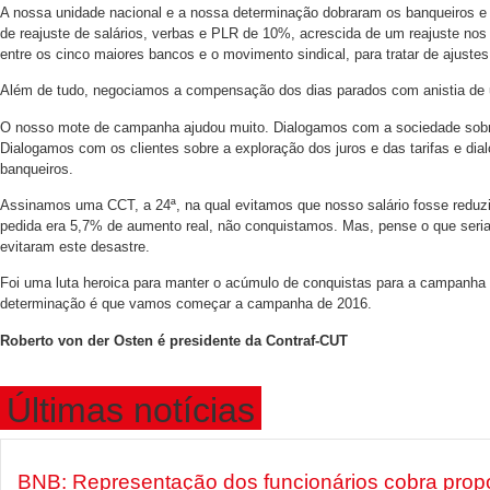
A nossa unidade nacional e a nossa determinação dobraram os banqueiros e 
de reajuste de salários, verbas e PLR de 10%, acrescida de um reajuste n
entre os cinco maiores bancos e o movimento sindical, para tratar de ajustes
Além de tudo, negociamos a compensação dos dias parados com anistia de u
O nosso mote de campanha ajudou muito. Dialogamos com a sociedade sobre a
Dialogamos com os clientes sobre a exploração dos juros e das tarifas e di
banqueiros.
Assinamos uma CCT, a 24ª, na qual evitamos que nosso salário fosse reduzid
pedida era 5,7% de aumento real, não conquistamos. Mas, pense o que seria 
evitaram este desastre.
Foi uma luta heroica para manter o acúmulo de conquistas para a campanha d
determinação é que vamos começar a campanha de 2016.
Roberto von der Osten é presidente da Contraf-CUT
Últimas notícias
BNB: Representação dos funcionários cobra prop