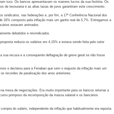
aram isso. Os bancos apresentavam os maiores lucros da sua história. Os
 de tesouraria e as altas taxas de juros garantiram este crescimento.
s sindicatos, nas federações e, por fim, a 17ª Conferência Nacional dos
e de 16% composto pela inflação mais um ganho real de 5,7%. Entregamos a
ancários estavam animados.
amente debatidos e reivindicados.
proposta reduzia os salários em 4,15% e estava sendo feita pelo setor
 a sua recusa e a consequente deflagração de greve geral se não fosse
bonos e declarou para a Fenaban que sem o reajuste da inflação mais um
 os recordes de paralisação dos anos anteriores.
 na mesa de negociações. Era muito importante para os bancos retornar a
scurso pomposo da recomposição da massa salarial e os bancários
 compra do salário, independente da inflação que habitualmente era reposta.