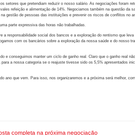
os setores que pretendiam reduzir o nosso salário. As negociações foram re
os vales refeição e alimentação de 14%. Negociamos também na questão da s
 na gestão de pessoas das instituições e prevenir os riscos de conflitos no a
ma parte expressiva das horas não trabalhadas.
 responsabilidade social dos bancos e a exploração do rentismo que leva a 
alogamos com os bancários sobre a exploração da nossa saúde e do nosso tra
o e conseguimos manter um ciclo de ganho real. Claro que o ganho real não 
para a nossa categoria se o reajuste tivesse sido os 5,5% apresentados ini
o ano que vem. Para isso, nos organizaremos e a próxima será melhor, como 
osta completa na próxima negociação