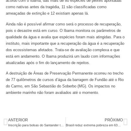
acordo com o Ibama, das mais de 80 espécies de peixes apontadas
como nativas antes da tragédia, 11 são classificadas como
ameaçadas de extinção e 12 existiam apenas lá.
Ainda não é possível afirmar como será o processo de recuperação,
pois o desastre está em curso. O Ibama monitora os parâmetros de
qualidade da água e avalia que espécies foram mais atingidas. Para o
instituto, mais importante que a recuperação da água é a recuperação
dos ecossistemas afetados. Trata-se de avaliação complexa e que
está em andamento. O Ibama produzirá um laudo com informações
atualizadas após o fim do lançamento de rejeitos.
A destruição de Áreas de Preservação Permanente ocorreu no trecho
de 77 quilômetros de cursos d’água da barragem de Fundão até o Rio
do Carmo, em São Sebastião do Soberbo (MG). Os impactos no
ambiente marinho não foram avaliados até o momento.
ANTERIOR
PRÓXIMO
Inscrição para bolsas do Santander termina nesta quarta-feira
Brasil reduz extrema pobreza em 63% nos últimos 10 anos