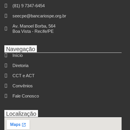
(81) 9 7347-6454
seecpe@bancariospe.org.br
Av. Manoel Borba, 564
Boa Vista - Recife/PE
Navegação
Início
Diretoria
CCT e ACT
Convênios
Fale Conosco
Localização