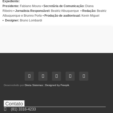
Expediente:
Presidente:
Fabiano Moura •
Secretária de Comunicação:
Diana
Ribeiro
•
Jornalista Responsável:
Beatriz Albuquerque
•
Redação:
Beatriz
Albuquerque e Brunno Porto •
Produção de audiovisual:
Kevin Miguel
•
Designer:
Bruno Lombardi
Desenvolvido por
Direta Sistemas
|
Designed by Freepik
.
Contato
(81) 3316-4233