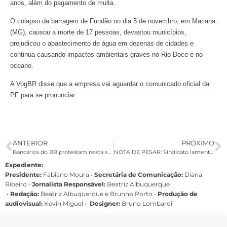
anos, além do pagamento de multa.
O colapso da barragem de Fundão no dia 5 de novembro, em Mariana
(MG), causou a morte de 17 pessoas, devastou municípios,
prejudicou o abastecimento de água em dezenas de cidades e
continua causando impactos ambientais graves no Rio Doce e no
oceano.
A VogBR disse que a empresa vai aguardar o comunicado oficial da
PF para se pronunciar.
ANTERIOR
PRÓXIMO
Bancários do BB protestam nesta sexta contra nova reestruturação do banco
NOTA DE PESAR: Sindicato lamenta a morte do diretor Paulo Ricardo
Expediente:
Presidente:
Fabiano Moura •
Secretária de Comunicação:
Diana
Ribeiro
•
Jornalista Responsável:
Beatriz Albuquerque
•
Redação:
Beatriz Albuquerque e Brunno Porto •
Produção de
audiovisual:
Kevin Miguel •
Designer:
Bruno Lombardi