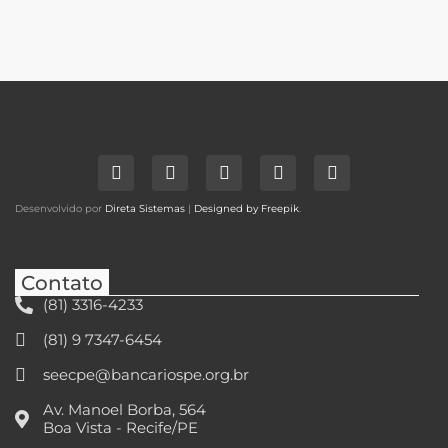
Desenvolvido por
Direta Sistemas
|
Designed by Freepik
.
Contato
(81) 3316-4233
(81) 9 7347-6454
seecpe@bancariospe.org.br
Av. Manoel Borba, 564
Boa Vista - Recife/PE