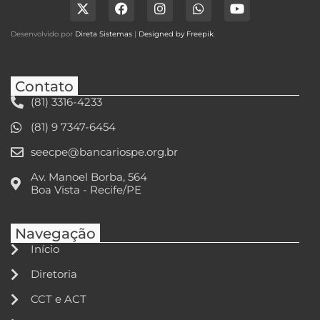
Desenvolvido por
Direta Sistemas
|
Designed by Freepik
.
Contato
(81) 3316-4233
(81) 9 7347-6454
seecpe@bancariospe.org.br
Av. Manoel Borba, 564
Boa Vista - Recife/PE
Navegação
Início
Diretoria
CCT e ACT