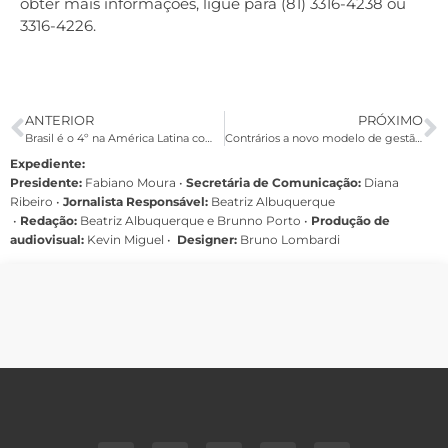
obter mais informações, ligue para (81) 3316-4238 ou
3316-4226.
ANTERIOR
PRÓXIMO
Brasil é o 4º na América Latina com mais trabalhadores tristes e com raiva e 7º com mais estressados
Contrários a novo modelo de gestão, estudantes ocupam 27 escolas em Goiás
Expediente:
Presidente:
Fabiano Moura •
Secretária de Comunicação:
Diana
Ribeiro
•
Jornalista Responsável:
Beatriz Albuquerque
•
Redação:
Beatriz Albuquerque e Brunno Porto •
Produção de
audiovisual:
Kevin Miguel •
Designer:
Bruno Lombardi