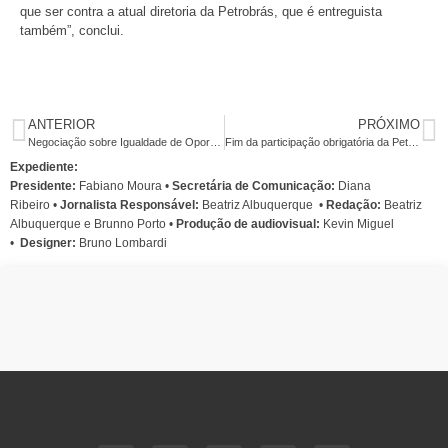
que ser contra a atual diretoria da Petrobrás, que é entreguista
também”, conclui.
ANTERIOR
PRÓXIMO
Negociação sobre Igualdade de Oportunidades discute programa de valorização da diversidade
Fim da participação obrigatória da Petrobras na exploração do pré-sal é aprovado no Senado
Expediente:
Presidente:
Fabiano Moura •
Secretária de Comunicação:
Diana
Ribeiro
•
Jornalista Responsável:
Beatriz Albuquerque
•
Redação:
Beatriz
Albuquerque e Brunno Porto •
Produção de audiovisual:
Kevin Miguel
•
Designer:
Bruno Lombardi