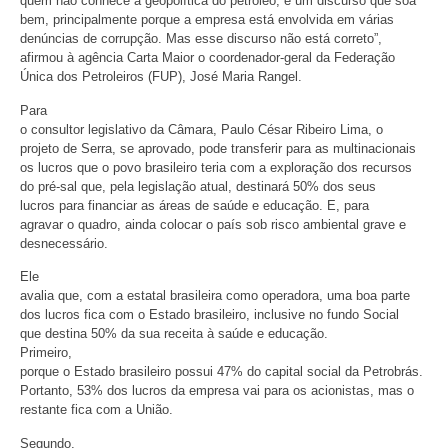
quem não conhece a geopolítica do petróleo, é um discurso que soa
bem, principalmente porque a empresa está envolvida em várias
denúncias de corrupção. Mas esse discurso não está correto”,
afirmou à agência Carta Maior o coordenador-geral da Federação
Única dos Petroleiros (FUP), José Maria Rangel.
Para
o consultor legislativo da Câmara, Paulo César Ribeiro Lima, o
projeto de Serra, se aprovado, pode transferir para as multinacionais
os lucros que o povo brasileiro teria com a exploração dos recursos
do pré-sal que, pela legislação atual, destinará 50% dos seus
lucros para financiar as áreas de saúde e educação. E, para
agravar o quadro, ainda colocar o país sob risco ambiental grave e
desnecessário.
Ele
avalia que, com a estatal brasileira como operadora, uma boa parte
dos lucros fica com o Estado brasileiro, inclusive no fundo Social
que destina 50% da sua receita à saúde e educação.
Primeiro,
porque o Estado brasileiro possui 47% do capital social da Petrobrás.
Portanto, 53% dos lucros da empresa vai para os acionistas, mas o
restante fica com a União.
Segundo,