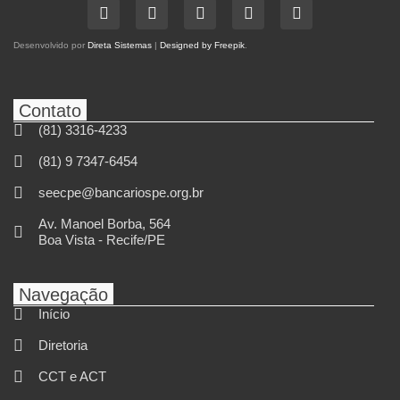
Desenvolvido por
Direta Sistemas
|
Designed by Freepik
.
Contato
(81) 3316-4233
(81) 9 7347-6454
seecpe@bancariospe.org.br
Av. Manoel Borba, 564
Boa Vista - Recife/PE
Navegação
Início
Diretoria
CCT e ACT