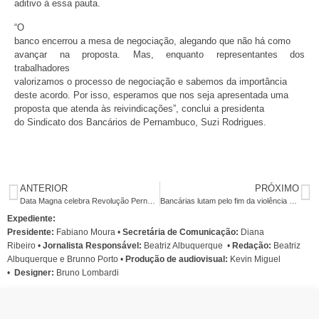
aditivo à essa pauta.
“O
banco encerrou a mesa de negociação, alegando que não há como
avançar na proposta. Mas, enquanto representantes dos
trabalhadores
valorizamos o processo de negociação e sabemos da importância
deste acordo. Por isso, esperamos que nos seja apresentada uma
proposta que atenda às reivindicações”, conclui a presidenta
do Sindicato dos Bancários de Pernambuco, Suzi Rodrigues.
ANTERIOR
PRÓXIMO
Data Magna celebra Revolução Pernambucana de 1817
Bancárias lutam pelo fim da violência contra as mulheres e por direitos
Expediente:
Presidente:
Fabiano Moura •
Secretária de Comunicação:
Diana
Ribeiro
•
Jornalista Responsável:
Beatriz Albuquerque
•
Redação:
Beatriz
Albuquerque e Brunno Porto •
Produção de audiovisual:
Kevin Miguel
•
Designer:
Bruno Lombardi