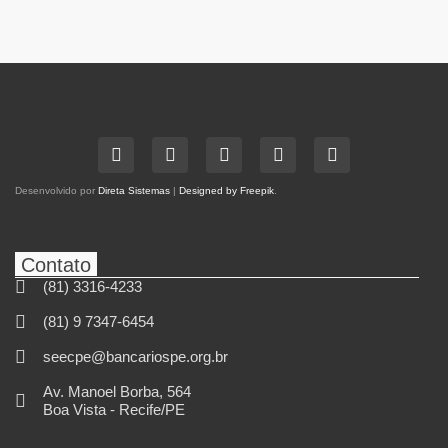
Desenvolvido por
Direta Sistemas
|
Designed by Freepik
.
Contato
(81) 3316-4233
(81) 9 7347-6454
seecpe@bancariospe.org.br
Av. Manoel Borba, 564
Boa Vista - Recife/PE