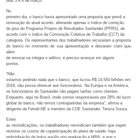
dias 3 e 4 de março.
No
primeiro dia, o banco havia apresentado uma proposta que prevê a
renovação do atual acordo, alterando apenas o índice de correção
do piso do Programa Próprio de Resultados Santander (PPRS), de
acordo com o índice da Convenção Coletiva de Trabalho (CCT) da
categoria. Os representantes dos trabalhadores recusaram a proposta
do banco no momento de sua apresentação e deixaram claro que,
além
de renovar na íntegra o aditivo, é preciso avançar em alguns
pontos.
“Não
estamos pedindo nada que o banco, que lucrou R$ 14,550 bilhões em
2019, não possa oferecer aos funcionários. Na Europa e na América,
os funcionários do Santander não pagam tarifas como clientes.
Enquanto, aqui no Brasil, onde somos responsáveis por 28% do lucro
global do banco, não temos contrapartidas da empresa”, afirma a
dirigente da Fetrafi-NE e membro da COE Santander, Tereza Souza.
Entre
as reivindicações, os trabalhadores reivindicam também que sejam
revistos os custos de coparticipação do plano de saúde; haja
redistribuição da bolsa auxílio pós-graduação e MBA; e que o