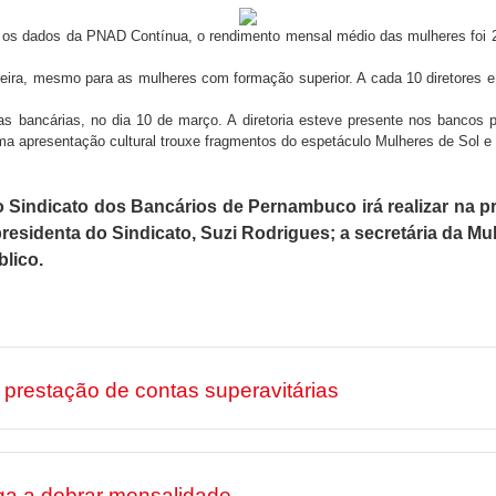
os dados da PNAD Contínua, o rendimento mensal médio das mulheres foi 
reira, mesmo para as mulheres com formação superior. A cada 10 diretores 
as bancárias, no dia 10 de março. A diretoria esteve presente nos bancos p
 apresentação cultural trouxe fragmentos do espetáculo Mulheres de Sol e 
indicato dos Bancários de Pernambuco irá realizar na pró
presidenta do Sindicato, Suzi Rodrigues; a secretária da M
blico.
prestação de contas superavitárias
ga a dobrar mensalidade