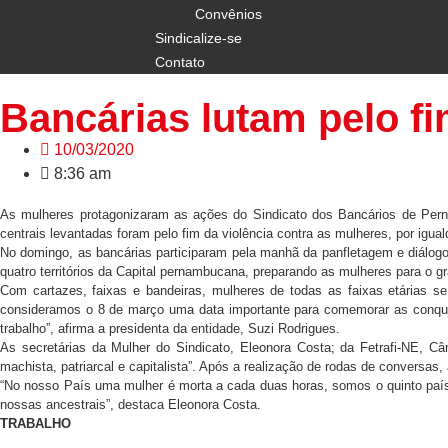
Convênios
Sindicalize-se
Contato
Bancárias lutam pelo fi
10/03/2020
8:36 am
As mulheres protagonizaram as ações do Sindicato dos Bancários de Perna
centrais levantadas foram pelo fim da violência contra as mulheres, por ig
No domingo, as bancárias participaram pela manhã da panfletagem e diálogo
quatro territórios da Capital pernambucana, preparando as mulheres para o gr
Com cartazes, faixas e bandeiras, mulheres de todas as faixas etárias 
consideramos o 8 de março uma data importante para comemorar as conquista
trabalho”, afirma a presidenta da entidade, Suzi Rodrigues.
As secretárias da Mulher do Sindicato, Eleonora Costa; da Fetrafi-NE, C
machista, patriarcal e capitalista”. Após a realização de rodas de conversas
“No nosso País uma mulher é morta a cada duas horas, somos o quinto país 
nossas ancestrais”, destaca Eleonora Costa.
TRABALHO