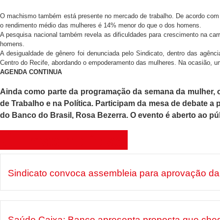
O machismo também está presente no mercado de trabalho. De acordo com 
o rendimento médio das mulheres é 14% menor do que o dos homens.
A pesquisa nacional também revela as dificuldades para crescimento na car
homens.
A desigualdade de gênero foi denunciada pelo Sindicato, dentro das agênci
Centro do Recife, abordando o empoderamento das mulheres. Na ocasião, uma
AGENDA CONTINUA
Ainda como parte da programação da semana da mulher, o S
de Trabalho e na Política. Participam da mesa de debate a 
do Banco do Brasil, Rosa Bezerra. O evento é aberto ao pú
Últimas notícias
Sindicato convoca assembleia para aprovação da 
Saúde Caixa: Banco apresenta proposta que che