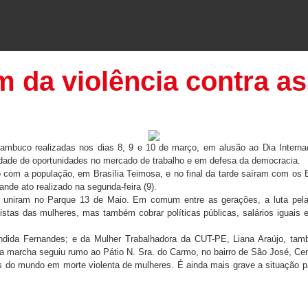
m da violência contra as
mbuco realizadas nos dias 8, 9 e 10 de março, em alusão ao Dia Internaci
ualdade de oportunidades no mercado de trabalho e em defesa da democracia.
 com a população, em Brasília Teimosa, e no final da tarde saíram com os 
ande ato realizado na segunda-feira (9).
se uniram no Parque 13 de Maio. Em comum entre as gerações, a luta pela
s das mulheres, mas também cobrar políticas públicas, salários iguais e o 
ândida Fernandes; e da Mulher Trabalhadora da CUT-PE, Liana Araújo, tam
, a marcha seguiu rumo ao Pátio N. Sra. do Carmo, no bairro de São José, Cen
do mundo em morte violenta de mulheres. É ainda mais grave a situação para