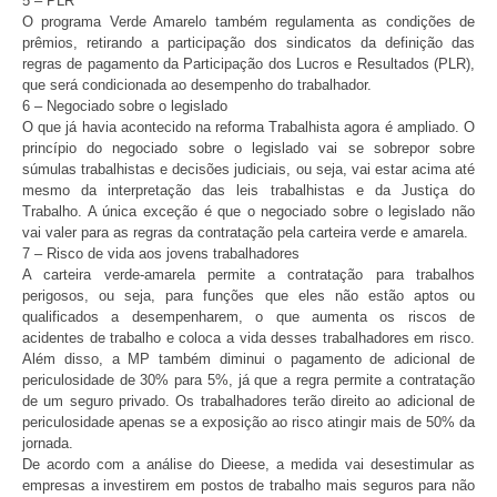
5 – PLR
O programa Verde Amarelo também regulamenta as condições de
prêmios, retirando a participação dos sindicatos da definição das
regras de pagamento da Participação dos Lucros e Resultados (PLR),
que será condicionada ao desempenho do trabalhador.
6 – Negociado sobre o legislado
O que já havia acontecido na reforma Trabalhista agora é ampliado. O
princípio do negociado sobre o legislado vai se sobrepor sobre
súmulas trabalhistas e decisões judiciais, ou seja, vai estar acima até
mesmo da interpretação das leis trabalhistas e da Justiça do
Trabalho. A única exceção é que o negociado sobre o legislado não
vai valer para as regras da contratação pela carteira verde e amarela.
7 – Risco de vida aos jovens trabalhadores
A carteira verde-amarela permite a contratação para trabalhos
perigosos, ou seja, para funções que eles não estão aptos ou
qualificados a desempenharem, o que aumenta os riscos de
acidentes de trabalho e coloca a vida desses trabalhadores em risco.
Além disso, a MP também diminui o pagamento de adicional de
periculosidade de 30% para 5%, já que a regra permite a contratação
de um seguro privado. Os trabalhadores terão direito ao adicional de
periculosidade apenas se a exposição ao risco atingir mais de 50% da
jornada.
De acordo com a análise do Dieese, a medida vai desestimular as
empresas a investirem em postos de trabalho mais seguros para não