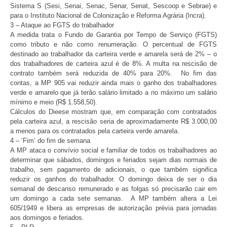
Sistema S (Sesi, Senai, Senac, Senar, Senat, Sescoop e Sebrae) e
para o Instituto Nacional de Colonização e Reforma Agrária (Incra).
3 – Ataque ao FGTS do trabalhador
A medida trata o Fundo de Garantia por Tempo de Serviço (FGTS)
como tributo e não como renumeração. O percentual de FGTS
destinado ao trabalhador da carteira verde e amarela será de 2% – o
dos trabalhadores de carteira azul é de 8%. A multa na rescisão de
contrato também será reduzida de 40% para 20%. No fim das
contas, a MP 905 vai reduzir ainda mais o ganho dos trabalhadores
verde e amarelo que já terão salário limitado a no máximo um salário
mínimo e meio (R$ 1.558,50).
Cálculos do Dieese mostram que, em comparação com contratados
pela carteira azul, a rescisão seria de aproximadamente R$ 3.000,00
a menos para os contratados pela carteira verde amarela.
4 – ‘Fim’ do fim de semana
A MP ataca o convívio social e familiar de todos os trabalhadores ao
determinar que sábados, domingos e feriados sejam dias normais de
trabalho, sem pagamento de adicionais, o que também significa
reduzir os ganhos do trabalhador. O domingo deixa de ser o dia
semanal de descanso remunerado e as folgas só precisarão cair em
um domingo a cada sete semanas. A MP também altera a Lei
605/1949 e libera as empresas de autorização prévia para jornadas
aos domingos e feriados.