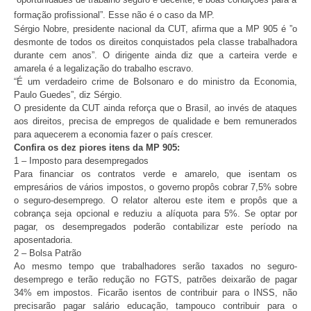
formação profissional”. Esse não é o caso da MP.
Sérgio Nobre, presidente nacional da CUT, afirma que a MP 905 é ”o
desmonte de todos os direitos conquistados pela classe trabalhadora
durante cem anos”. O dirigente ainda diz que a carteira verde e
amarela é a legalização do trabalho escravo.
“É um verdadeiro crime de Bolsonaro e do ministro da Economia,
Paulo Guedes”, diz Sérgio.
O presidente da CUT ainda reforça que o Brasil, ao invés de ataques
aos direitos, precisa de empregos de qualidade e bem remunerados
para aquecerem a economia fazer o país crescer.
Confira os dez piores itens da MP 905:
1 – Imposto para desempregados
Para financiar os contratos verde e amarelo, que isentam os
empresários de vários impostos, o governo propôs cobrar 7,5% sobre
o seguro-desemprego. O relator alterou este item e propôs que a
cobrança seja opcional e reduziu a alíquota para 5%. Se optar por
pagar, os desempregados poderão contabilizar este período na
aposentadoria.
2 – Bolsa Patrão
Ao mesmo tempo que trabalhadores serão taxados no seguro-
desemprego e terão redução no FGTS, patrões deixarão de pagar
34% em impostos. Ficarão isentos de contribuir para o INSS, não
precisarão pagar salário educação, tampouco contribuir para o