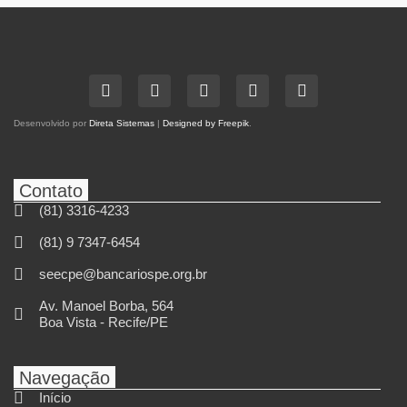
Desenvolvido por
Direta Sistemas
|
Designed by Freepik
.
Contato
(81) 3316-4233
(81) 9 7347-6454
seecpe@bancariospe.org.br
Av. Manoel Borba, 564
Boa Vista - Recife/PE
Navegação
Início