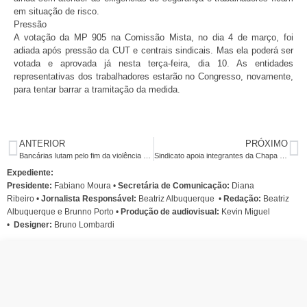
em situação de risco.
Pressão
A votação da MP 905 na Comissão Mista, no dia 4 de março, foi
adiada após pressão da CUT e centrais sindicais. Mas ela poderá ser
votada e aprovada já nesta terça-feira, dia 10. As entidades
representativas dos trabalhadores estarão no Congresso, novamente,
para tentar barrar a tramitação da medida.
ANTERIOR
PRÓXIMO
Bancárias lutam pelo fim da violência contra as mulheres e por direitos
Sindicato apoia integrantes da Chapa 1 na eleição da Fenae
Expediente:
Presidente:
Fabiano Moura •
Secretária de Comunicação:
Diana
Ribeiro
•
Jornalista Responsável:
Beatriz Albuquerque
•
Redação:
Beatriz
Albuquerque e Brunno Porto •
Produção de audiovisual:
Kevin Miguel
•
Designer:
Bruno Lombardi