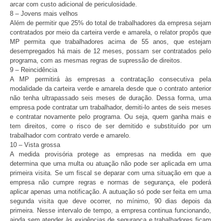
arcar com custo adicional de periculosidade.
8 – Jovens mais velhos
Além de permitir que 25% do total de trabalhadores da empresa sejam
contratados por meio da carteira verde e amarela, o relator propôs que
MP permita que trabalhadores acima de 55 anos, que estejam
desempregados há mais de 12 meses, possam ser contratados pelo
programa, com as mesmas regras de supressão de direitos.
9 – Reincidência
A MP permitirá às empresas a contratação consecutiva pela
modalidade da carteira verde e amarela desde que o contrato anterior
não tenha ultrapassado seis meses de duração. Dessa forma, uma
empresa pode contratar um trabalhador, demiti-lo antes de seis meses
e contratar novamente pelo programa. Ou seja, quem ganha mais e
tem direitos, corre o risco de ser demitido e substituído por um
trabalhador com contrato verde e amarelo.
10 – Vista grossa
A medida provisória protege as empresas na medida em que
determina que uma multa ou atuação não pode ser aplicada em uma
primeira visita. Se um fiscal se deparar com uma situação em que a
empresa não cumpre regras e normas de segurança, ele poderá
aplicar apenas uma notificação. A autuação só pode ser feita em uma
segunda visita que deve ocorrer, no mínimo, 90 dias depois da
primeira. Nesse intervalo de tempo, a empresa continua funcionando,
ainda sem atender às exigências de segurança e trabalhadores ficam