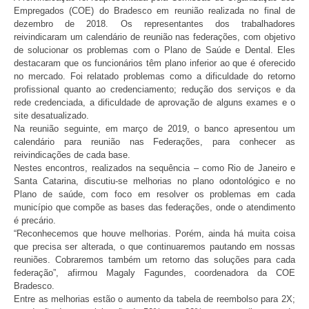
Empregados (COE) do Bradesco em reunião realizada no final de
dezembro de 2018. Os representantes dos trabalhadores
reivindicaram um calendário de reunião nas federações, com objetivo
de solucionar os problemas com o Plano de Saúde e Dental. Eles
destacaram que os funcionários têm plano inferior ao que é oferecido
no mercado. Foi relatado problemas como a dificuldade do retorno
profissional quanto ao credenciamento; redução dos serviços e da
rede credenciada, a dificuldade de aprovação de alguns exames e o
site desatualizado.
Na reunião seguinte, em março de 2019, o banco apresentou um
calendário para reunião nas Federações, para conhecer as
reivindicações de cada base.
Nestes encontros, realizados na sequência – como Rio de Janeiro e
Santa Catarina, discutiu-se melhorias no plano odontológico e no
Plano de saúde, com foco em resolver os problemas em cada
município que compõe as bases das federações, onde o atendimento
é precário.
“Reconhecemos que houve melhorias. Porém, ainda há muita coisa
que precisa ser alterada, o que continuaremos pautando em nossas
reuniões. Cobraremos também um retorno das soluções para cada
federação”, afirmou Magaly Fagundes, coordenadora da COE
Bradesco.
Entre as melhorias estão o aumento da tabela de reembolso para 2X;