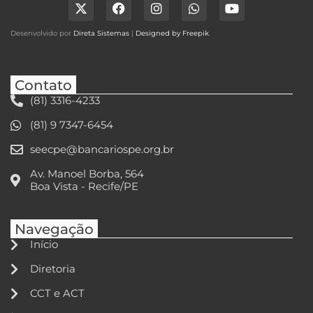
Desenvolvido por
Direta Sistemas
|
Designed by Freepik
.
Contato
(81) 3316-4233
(81) 9 7347-6454
seecpe@bancariospe.org.br
Av. Manoel Borba, 564
Boa Vista - Recife/PE
Navegação
Início
Diretoria
CCT e ACT