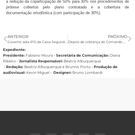
a redução da coparticipação de 50% para 30% nos procedimentos de
prótese cobertos pelo plano contratado e a cobertura de
documentação ortodôntica (com participação de 30%).
ANTERIOR
PRÓXIMO
Governo adia IPO da Caixa Seguridade devido a economia mundial
Depois de cobrança do Comando Nacional, Caixa encaminha orientações sobre o Coronavírus
Expediente:
Presidente:
Fabiano Moura •
Secretária de Comunicação:
Diana
Ribeiro
•
Jornalista Responsável:
Beatriz Albuquerque
•
Redação:
Beatriz Albuquerque e Brunno Porto •
Produção de
audiovisual:
Kevin Miguel •
Designer:
Bruno Lombardi