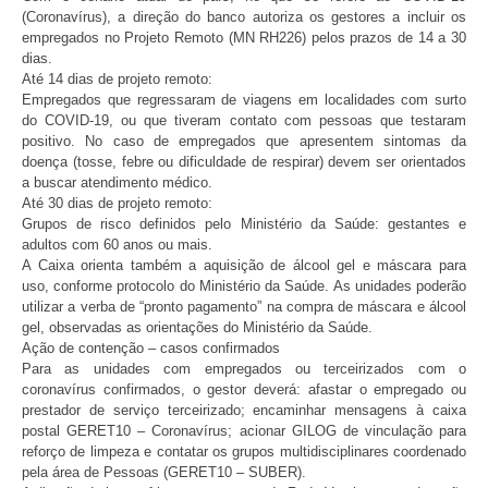
(Coronavírus), a direção do banco autoriza os gestores a incluir os
empregados no Projeto Remoto (MN RH226) pelos prazos de 14 a 30
dias.
Até 14 dias de projeto remoto:
Empregados que regressaram de viagens em localidades com surto
do COVID-19, ou que tiveram contato com pessoas que testaram
positivo. No caso de empregados que apresentem sintomas da
doença (tosse, febre ou dificuldade de respirar) devem ser orientados
a buscar atendimento médico.
Até 30 dias de projeto remoto:
Grupos de risco definidos pelo Ministério da Saúde: gestantes e
adultos com 60 anos ou mais.
A Caixa orienta também a aquisição de álcool gel e máscara para
uso, conforme protocolo do Ministério da Saúde. As unidades poderão
utilizar a verba de “pronto pagamento” na compra de máscara e álcool
gel, observadas as orientações do Ministério da Saúde.
Ação de contenção – casos confirmados
Para as unidades com empregados ou terceirizados com o
coronavírus confirmados, o gestor deverá: afastar o empregado ou
prestador de serviço terceirizado; encaminhar mensagens à caixa
postal GERET10 – Coronavírus; acionar GILOG de vinculação para
reforço de limpeza e contatar os grupos multidisciplinares coordenado
pela área de Pessoas (GERET10 – SUBER).