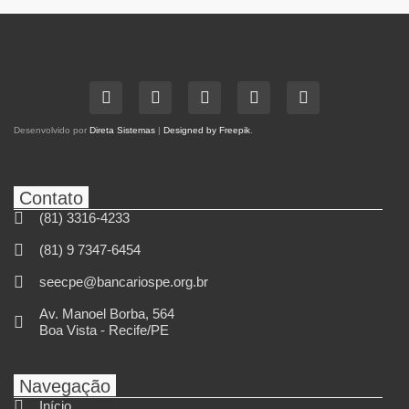
Desenvolvido por
Direta Sistemas
|
Designed by Freepik
.
Contato
(81) 3316-4233
(81) 9 7347-6454
seecpe@bancariospe.org.br
Av. Manoel Borba, 564
Boa Vista - Recife/PE
Navegação
Início