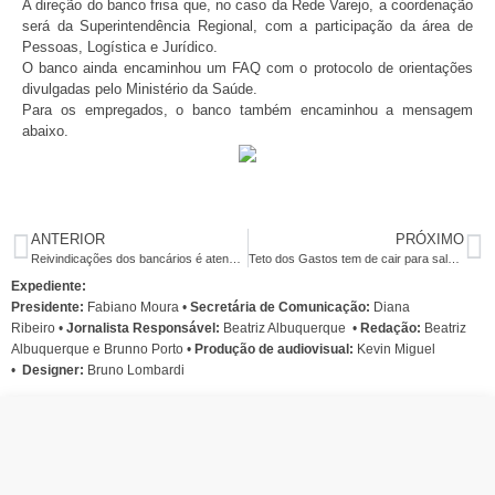
A direção do banco frisa que, no caso da Rede Varejo, a coordenação
será da Superintendência Regional, com a participação da área de
Pessoas, Logística e Jurídico.
O banco ainda encaminhou um FAQ com o protocolo de orientações
divulgadas pelo Ministério da Saúde.
Para os empregados, o banco também encaminhou a mensagem
abaixo.
ANTERIOR
PRÓXIMO
Reivindicações dos bancários é atendida e Bradesco anuncia melhorias no Plano dental
Teto dos Gastos tem de cair para salvar economia da crise provocada pelo coronavírus
Expediente:
Presidente:
Fabiano Moura •
Secretária de Comunicação:
Diana
Ribeiro
•
Jornalista Responsável:
Beatriz Albuquerque
•
Redação:
Beatriz
Albuquerque e Brunno Porto •
Produção de audiovisual:
Kevin Miguel
•
Designer:
Bruno Lombardi