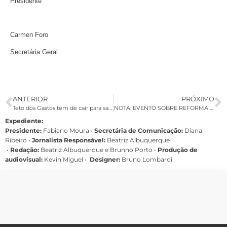
Presidente
Carmen Foro
Secretária Geral
ANTERIOR
PRÓXIMO
Teto dos Gastos tem de cair para salvar economia da crise provocada pelo coronavírus
NOTA: EVENTO SOBRE REFORMA SINDICAL ADIADO EM RAZÃO DA PANDEMIA DO CORONAVÍRUS
Expediente:
Presidente:
Fabiano Moura •
Secretária de Comunicação:
Diana
Ribeiro
•
Jornalista Responsável:
Beatriz Albuquerque
•
Redação:
Beatriz Albuquerque e Brunno Porto •
Produção de
audiovisual:
Kevin Miguel •
Designer:
Bruno Lombardi