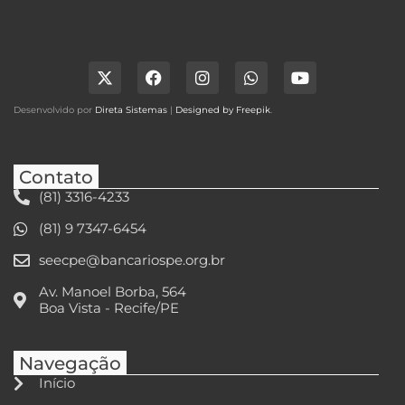
Desenvolvido por
Direta Sistemas
|
Designed by Freepik
.
Contato
(81) 3316-4233
(81) 9 7347-6454
seecpe@bancariospe.org.br
Av. Manoel Borba, 564
Boa Vista - Recife/PE
Navegação
Início