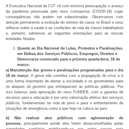
A Executiva Nacional da CUT vê com extrema preocupação o avanço
da pandemia provocada pelo novo coronavírus (COVID-19) cujas
consequências não podem ser subestimadas. Observamos com
atenção permanente a evolução do número de casos no Brasil e seus
reflexos sobre a saúde e as condições de vida da classe trabalhadora
e, portanto, adotamos as seguintes orientações para as nossas
entidades filiadas:
Quanto ao Dia Nacional de Lutas, Protestos e Paralisações,
em Defesa dos Serviços Públicos, Empregos, Direitos e
Democracia convocado para a próxima quarta-feira, 18 de
março:
a)
Manutenção das greves e paralisações programadas para o dia
18 de março
. A greve não contribui com a propagação do vírus e é
uma forma importante de alertar a sociedade e os governantes para
os ataques do governo que enfraquecem as políticas públicas. Por
isso lutamos pela aprovação do novo FUNDEB, com a garantia de
recursos para a educação e por uma valorização efetiva dos serviços
públicos, fundamentais na vida do povo e para o enfrentamento de
situações de emergência como a que hoje se coloca ao país.
b)
N
ão realizar atos públicos com aglomeração de
pessoas,
principalmente aonde eles forem desaconselhados pelas
autoridades sanitárias mobilizando-se nas redes sociais para