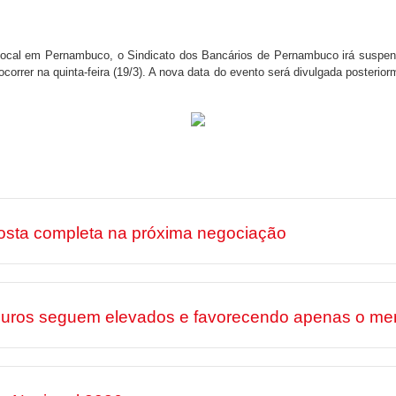
local em Pernambuco, o Sindicato dos Bancários de Pernambuco irá suspend
rrer na quinta-feira (19/3). A nova data do evento será divulgada posterior
osta completa na próxima negociação
 juros seguem elevados e favorecendo apenas o mer