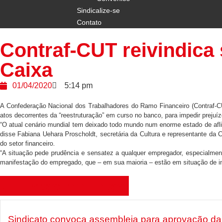
Sindicalize-se
Contato
Contraf-CUT reivindica
Caixa
01/04/2020
5:14 pm
A Confederação Nacional dos Trabalhadores do Ramo Financeiro (Contraf-CUT
atos decorrentes da “reestruturação” em curso no banco, para impedir preju
“O atual cenário mundial tem deixado todo mundo num enorme estado de afli
disse Fabiana Uehara Proscholdt, secretária da Cultura e representante da
do setor financeiro.
“A situação pede prudência e sensatez a qualquer empregador, especialmen
manifestação do empregado, que – em sua maioria – estão em situação de in
Últimas notícias
Sindicato convoca assembleia para aprovação da 