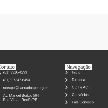
Contato
Navegação
(81) 3316-4233
Início
Diretoria
(81) 9 7347-6454
CCT e ACT
seecpe@bancariospe.org.br
Convênios
Av. Manoel Borba, 564
Boa Vista - Recife/PE
Fale Conosco