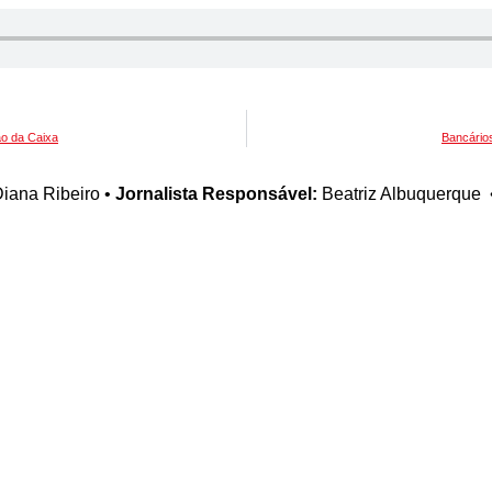
ão da Caixa
Bancário
iana Ribeiro
•
Jornalista Responsável:
Beatriz Albuquerque