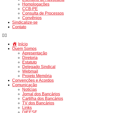
Homologações
CCB-PE
Consulta de Processos
Convênios
Sindicalize-se
Contato
Início
Quem Somos
Apresentação
Diretoria
Estatuto
Delegado Sindical
Webmail
Projeto Memória
Convenções e Acordos
Comunicação
Notícias
Jornal dos Bancários
Cartilha dos Bancários
TV dos Bancários
Links
DIEESE