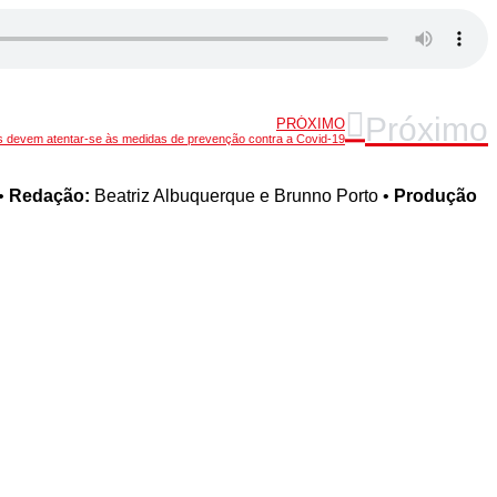
Próximo
PRÓXIMO
s devem atentar-se às medidas de prevenção contra a Covid-19
•
Redação:
Beatriz Albuquerque e Brunno Porto •
Produção