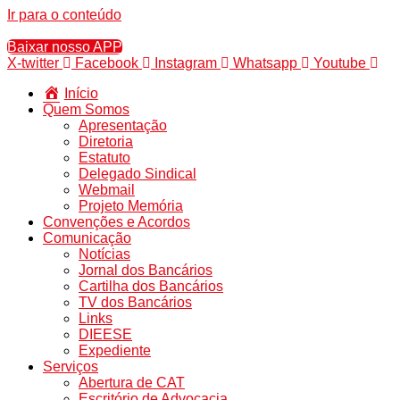
Ir para o conteúdo
Baixar nosso APP
X-twitter
Facebook
Instagram
Whatsapp
Youtube
Início
Quem Somos
Apresentação
Diretoria
Estatuto
Delegado Sindical
Webmail
Projeto Memória
Convenções e Acordos
Comunicação
Notícias
Jornal dos Bancários
Cartilha dos Bancários
TV dos Bancários
Links
DIEESE
Expediente
Serviços
Abertura de CAT
Escritório de Advocacia