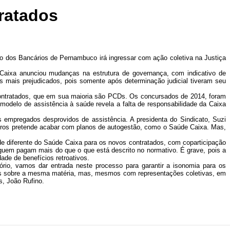
ratados
to dos Bancários de Pernambuco irá ingressar com ação coletiva na Justiça
Caixa anunciou mudanças na estrutura de governança, com indicativo de
 mais prejudicados, pois somente após determinação judicial tiveram seu
ontratados, que em sua maioria são PCDs. Os concursados de 2014, foram
delo de assistência à saúde revela a falta de responsabilidade da Caixa
s empregados desprovidos de assistência. A presidenta do Sindicato, Suzi
etros pretende acabar com planos de autogestão, como o Saúde Caixa. Mas,
e diferente do Saúde Caixa para os novos contratados, com coparticipação
uem pagam mais do que o que está descrito no normativo. É grave, pois a
ade de benefícios retroativos.
ório, vamos dar entrada neste processo para garantir a isonomia para os
eis sobre a mesma matéria, mas, mesmos com representações coletivas, em
s, João Rufino.