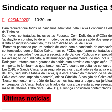
Sindicato requer na Justiça
02/04/2020
10:30 am
Para requerer que todos os bancários admitidos pela Caixa Econômica Fede
do Trabalho.
Os novos contratados, inclusive as Pessoas Com Deficiência (PCDs) do
“avaliação e construção de um modelo de assistência à saúde dos empreg
direito ao ingresso garantido, mas sem direito ao Saúde Caixa.
“Estamos passando por um período delicado com a pandemia do coronavír
contemplados com o Saúde Caixa, mas os PCDs, que foram contratados apó
com os empregados”, destaca a secretária de Bancos Públicos e emprega
Na avaliação do Sindicato, a determinação governamental de não incluir 
Rodrigues, reforça que a garantia da saúde está prevista em negociação.
é importante lembrarmos que, tanto nos ACTs quanto no edital do concurso h
Em 2018, o Saúde Caixa foi assegurado para os trabalhadores da ativa e 
de 50%, segundo a tabela da Caixa, que está abaixo do mercado de saúde
Caixa está descumprindo o acordo”, critica Cândida. A posição da Caixa até
“Neste momento, uma série de fatores nos traz maior segurança jurídica
empregados da Caixa. Todos os filiados da nossa base estarão represent
razão da reforma Trabalhista (3467/11), a Justiça considerou contemplados 
Últimas notícias