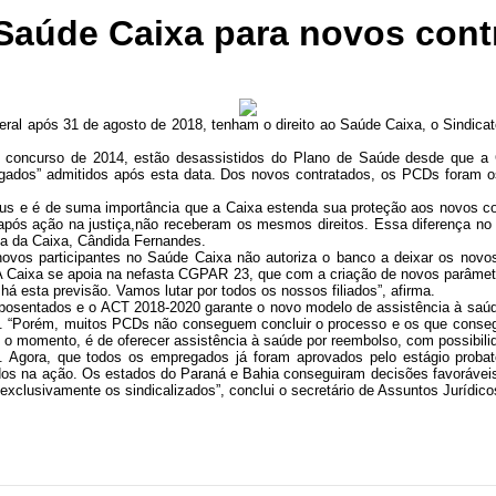
 Saúde Caixa para novos cont
ral após 31 de agosto de 2018, tenham o direito ao Saúde Caixa, o Sindica
 concurso de 2014, estão desassistidos do Plano de Saúde desde que a 
ados” admitidos após esta data. Dos novos contratados, os PCDs foram os
us e é de suma importância que a Caixa estenda sua proteção aos novos c
s ação na justiça,não receberam os mesmos direitos. Essa diferença no mo
da da Caixa, Cândida Fernandes.
novos participantes no Saúde Caixa não autoriza o banco a deixar os novo
 “A Caixa se apoia na nefasta CGPAR 23, que com a criação de novos parâm
á esta previsão. Vamos lutar por todos os nossos filiados”, afirma.
aposentados e o ACT 2018-2020 garante o novo modelo de assistência à saúd
. “Porém, muitos PCDs não conseguem concluir o processo e os que conseg
 o momento, é de oferecer assistência à saúde por reembolso, com possibilid
. Agora, que todos os empregados já foram aprovados pelo estágio probat
ados na ação. Os estados do Paraná e Bahia conseguiram decisões favoráv
exclusivamente os sindicalizados”, conclui o secretário de Assuntos Jurídico