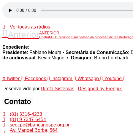
Ver todas as rádios
Anterior
ANTERIOR
Contraf-CUT reivindica suspensão do processo de reestruturaç
Expediente:
Presidente:
Fabiano Moura •
Secretária de Comunicação:
D
de audiovisual:
Kevin Miguel •
Designer:
Bruno Lombardi
X-twitter
Facebook
Instagram
Whatsapp
Youtube
Desenvolvido por
Direta Sistemas
|
Designed by Freepik
.
Contato
(81) 3316-4233
(81) 9 7347-6454
seecpe@bancariospe.org.br
Av. Manoel Borba, 564