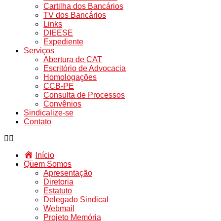
Cartilha dos Bancários
TV dos Bancários
Links
DIEESE
Expediente
Serviços
Abertura de CAT
Escritório de Advocacia
Homologações
CCB-PE
Consulta de Processos
Convênios
Sindicalize-se
Contato
Início
Quem Somos
Apresentação
Diretoria
Estatuto
Delegado Sindical
Webmail
Projeto Memória