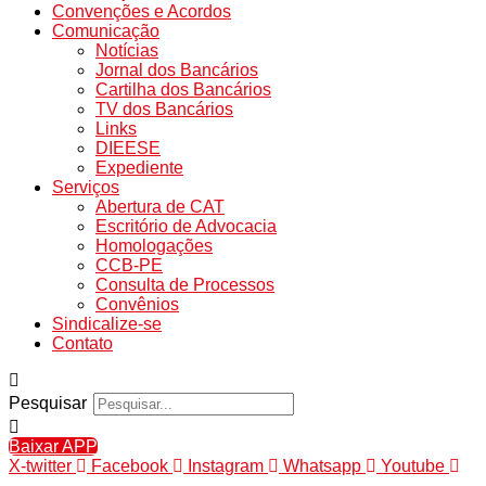
Convenções e Acordos
Comunicação
Notícias
Jornal dos Bancários
Cartilha dos Bancários
TV dos Bancários
Links
DIEESE
Expediente
Serviços
Abertura de CAT
Escritório de Advocacia
Homologações
CCB-PE
Consulta de Processos
Convênios
Sindicalize-se
Contato
Pesquisar
Baixar APP
X-twitter
Facebook
Instagram
Whatsapp
Youtube