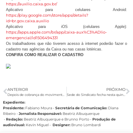
https://auxilio.caixa.gov.br/
Aplicativo para celulares Android:
https://play.google.com/store/apps/details?
id=br.gov.caixa.auxilio
Aplicativo para iOS (celulares Apple):
https://apps.apple.com/br/app/caixa-aux%C3%ADlio-
emergencial/id1506494331
Os trabalhadores que não tiverem acesso à internet poderão fazer o
cadastro nas agências da Caixa ou nas casas lotéricas.
CONFIRA COMO REALIZAR O CADASTRO
ANTERIOR
PRÓXIMO
Depois de cobrança do movimento sindical, Caixa irá implantar protetores de acrílico nas agências
Sede do Sindicato fecha nesta quinta (9) e sexta-feira (10/4)
Expediente:
Presidente:
Fabiano Moura •
Secretária de Comunicação:
Diana
Ribeiro
•
Jornalista Responsável:
Beatriz Albuquerque
•
Redação:
Beatriz Albuquerque e Brunno Porto •
Produção de
audiovisual:
Kevin Miguel •
Designer:
Bruno Lombardi