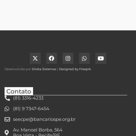
Desenvolvido por
Direta Sistemas
|
Designed by Freepik
.
Contato
(81) 3316-4233
(81) 9 7347-6454
seecpe@bancariospe.org.br
Av. Manoel Borba, 564
Boa Vista - Recife/PE