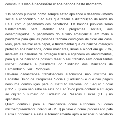
coronavírus.
Não é necessário ir aos bancos neste momento.
“Os bancos públicos como sempre estão apoiando o desenvolvimento
social e econômico. São eles que fazem a distribuição de renda no
País, com o pagamento dos benefícios. Os bancos públicos serão
fundamentais para atender aos programas sociais, aos
desempregados, o pagamento do auxílio emergencial em meio à
pandemia para que as pessoas tenham condições de ficar em casa.
Mas, para realizar este papel, é fundamental que os bancos ofereçam
proteção aos bancários, como máscaras, luvas e álcool em gel 70%,
instalem as barreiras de proteção física e agendem os atendimentos,
para que os bancários possam fazer o seu trabalho sem correr tantos
riscos”, destaca a presidenta do Sindicato dos Bancários de
Pernambuco, Suzi Rodrigues.
Deverão cadastrar-se trabalhadores autônomos não inscritos no
Cadastro Único de Programas Sociais (CadÚnico) e que não pagam
nenhuma contribuição para o Instituto Nacional do Seguro Social
(INSS). Quem não sabe se está no CadÚnico pode conferir a situação
ao digitar o número do Cadastro de Pessoas Físicas (CPF) no
aplicativo.
Quem contribui para a Previdência como autônomo ou como
microempreendedor individual (MEI) já teve o nome processado pela
Caixa Econômica e está automaticamente apto a receber o benefício