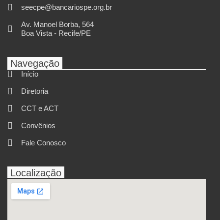
seecpe@bancariospe.org.br
Av. Manoel Borba, 564
Boa Vista - Recife/PE
Navegação
Início
Diretoria
CCT e ACT
Convênios
Fale Conosco
Localização