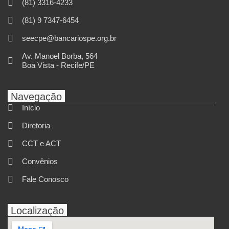
(81) 3316-4233
(81) 9 7347-6454
seecpe@bancariospe.org.br
Av. Manoel Borba, 564
Boa Vista - Recife/PE
Navegação
Início
Diretoria
CCT e ACT
Convênios
Fale Conosco
Localização