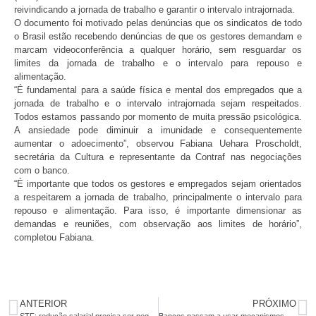
reivindicando a jornada de trabalho e garantir o intervalo intrajornada.
O documento foi motivado pelas denúncias que os sindicatos de todo
o Brasil estão recebendo denúncias de que os gestores demandam e
marcam videoconferência a qualquer horário, sem resguardar os
limites da jornada de trabalho e o intervalo para repouso e
alimentação.
“É fundamental para a saúde física e mental dos empregados que a
jornada de trabalho e o intervalo intrajornada sejam respeitados.
Todos estamos passando por momento de muita pressão psicológica.
A ansiedade pode diminuir a imunidade e consequentemente
aumentar o adoecimento”, observou Fabiana Uehara Proscholdt,
secretária da Cultura e representante da Contraf nas negociações
com o banco.
“É importante que todos os gestores e empregados sejam orientados
a respeitarem a jornada de trabalho, principalmente o intervalo para
repouso e alimentação. Para isso, é importante dimensionar as
demandas e reuniões, com observação aos limites de horário”,
completou Fabiana.
ANTERIOR
PRÓXIMO
STF: redução salarial precisa ser negociada com sindicatos
Bancos passam a usar mecanismos previstos na MP 927