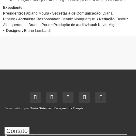
Expediente:
Presidente:
Fabiano Moura •
Secretária de Comunicação:
Diana
Ribeiro
•
Jornalista Responsável:
Beatriz Albuquerque
•
Redação:
Beatriz
Albuquerque e Brunno Porto •
Produção de audiovisual:
Kevin Miguel
•
Designer:
Bruno Lombardi
Desenvolvido por
Direta Sistemas
|
Designed by Freepik
.
Contato