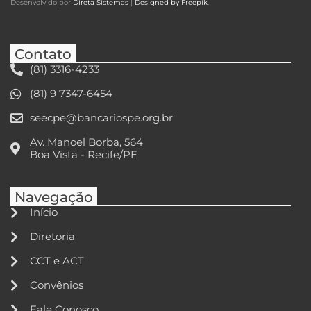
Desenvolvido por
Direta Sistemas
|
Designed by Freepik
.
Contato
(81) 3316-4233
(81) 9 7347-6454
seecpe@bancariospe.org.br
Av. Manoel Borba, 564
Boa Vista - Recife/PE
Navegação
Início
Diretoria
CCT e ACT
Convênios
Fale Conosco