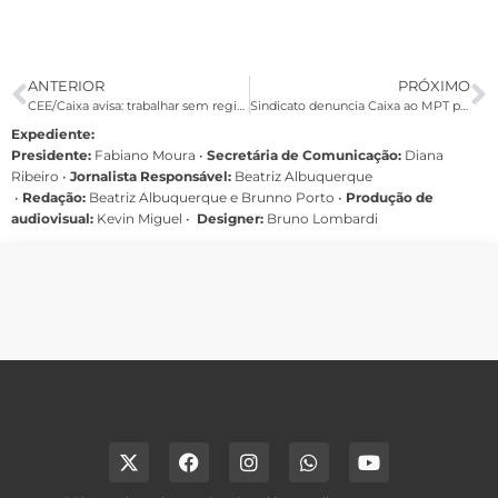
ANTERIOR
PRÓXIMO
CEE/Caixa avisa: trabalhar sem registrar o ponto é ilegal
Sindicato denuncia Caixa ao MPT por irregularidade na jornada de trabalho
Expediente:
Presidente:
Fabiano Moura •
Secretária de Comunicação:
Diana
Ribeiro
•
Jornalista Responsável:
Beatriz Albuquerque
•
Redação:
Beatriz Albuquerque e Brunno Porto •
Produção de
audiovisual:
Kevin Miguel •
Designer:
Bruno Lombardi