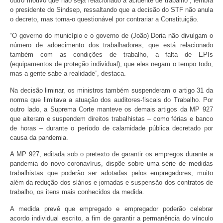
outro motivo que não seja relacionado a acidente de trabalho”, lembra
o presidente do Sindsep, ressaltando que a decisão do STF não anula
o decreto, mas torna-o questionável por contrariar a Constituição.
“O governo do município e o governo de (João) Doria não divulgam o
número de adoecimento dos trabalhadores, que está relacionado
também com as condições de trabalho, a falta de EPIs
(equipamentos de proteção individual), que eles negam o tempo todo,
mas a gente sabe a realidade”, destaca.
Na decisão liminar, os ministros também suspenderam o artigo 31 da
norma que limitava a atuação dos auditores-fiscais do Trabalho. Por
outro lado, a Suprema Corte manteve os demais artigos da MP 927
que alteram e suspendem direitos trabalhistas – como férias e banco
de horas – durante o período de calamidade pública decretado por
causa da pandemia.
A MP 927, editada sob o pretexto de garantir os empregos durante a
pandemia do novo coronavírus, dispõe sobre uma série de medidas
trabalhistas que poderão ser adotadas pelos empregadores, muito
além da redução dos slários e jornadas e suspensão dos contratos de
trabalho, os itens mais conhecidos da medida.
A medida prevê que empregado e empregador poderão celebrar
acordo individual escrito, a fim de garantir a permanência do vínculo