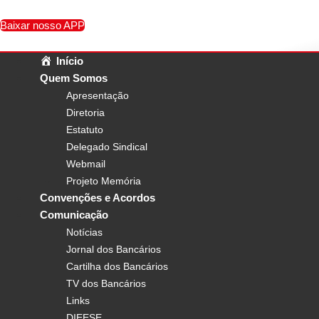
Ir
para
Baixar nosso APP
o
conteúdo
Início
Quem Somos
Apresentação
Diretoria
Estatuto
Delegado Sindical
Webmail
Projeto Memória
Convenções e Acordos
Comunicação
Notícias
Jornal dos Bancários
Cartilha dos Bancários
TV dos Bancários
Links
DIEESE