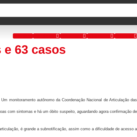
X-twitter
Facebook
Instagram
Whatsapp
Youtube
s e 63 casos
as. Um monitoramento autônomo da Coordenação Nacional de Articulação das
ssoas com sintomas e há um óbito suspeito, aguardando agora confirmação de
ticulação, é grande a subnotificação, assim como a dificuldade de acesso a