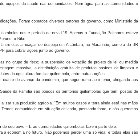
ta de equipes de saúde nas comunidades. Nem água para as comunidades é
icações. Foram cobrados diversos setores do governo, como Ministério da
uilombolas neste período de covid-19. Apenas a Fundação Palmares esteve
oraes, o Biko.
 Entre elas ameaças de despejo em Alcântara, no Maranhão, como a da BR
PF para cobrar ações junto ao governo.
s no grupo de risco; a suspensão de votação de projeto de lei ou medida
estagem massiva, a distribuição gratuita de produtos básicos de limpeza e
tos da agricultura familiar quilombola, entre outras ações.
as diante do avanço da pandemia, que segue rumo ao interior, chegando aos
Saúde da Família são poucos os territórios quilombolas que têm; postos de
alizar sua produção agrícola. “Em muitos casos a terra ainda está nas mãos
o. Temos comunidade em situação delicada, passando fome, e nós queremos
ar de seu povo – E as comunidades quilombolas fazem parte dele.
ara a economia no futuro. Não podemos perder uma só vida, e todas elas são