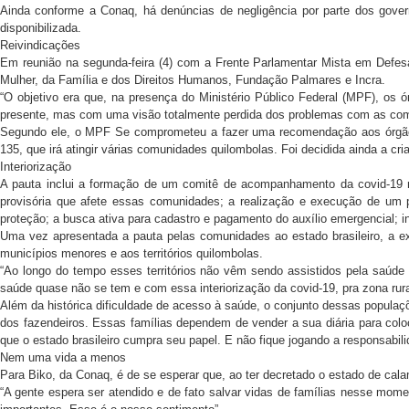
Ainda conforme a Conaq, há denúncias de negligência por parte dos gov
disponibilizada.
Reivindicações
Em reunião na segunda-feira (4) com a Frente Parlamentar Mista em Defes
Mulher, da Família e dos Direitos Humanos, Fundação Palmares e Incra.
“O objetivo era que, na presença do Ministério Público Federal (MPF), 
presente, mas com uma visão totalmente perdida dos problemas com as comu
Segundo ele, o MPF Se comprometeu a fazer uma recomendação aos órgãos
135, que irá atingir várias comunidades quilombolas. Foi decidida ainda a 
Interiorização
A pauta inclui a formação de um comitê de acompanhamento da covid-19 n
provisória que afete essas comunidades; a realização e execução de um pl
proteção; a busca ativa para cadastro e pagamento do auxílio emergencial; i
Uma vez apresentada a pauta pelas comunidades ao estado brasileiro, a ex
municípios menores e aos territórios quilombolas.
“Ao longo do tempo esses territórios não vêm sendo assistidos pela saúde
saúde quase não se tem e com essa interiorização da covid-19, pra zona rura
Além da histórica dificuldade de acesso à saúde, o conjunto dessas populaç
dos fazendeiros. Essas famílias dependem de vender a sua diária para c
que o estado brasileiro cumpra seu papel. E não fique jogando a responsabili
Nem uma vida a menos
Para Biko, da Conaq, é de se esperar que, ao ter decretado o estado de ca
“A gente espera ser atendido e de fato salvar vidas de famílias nesse mome