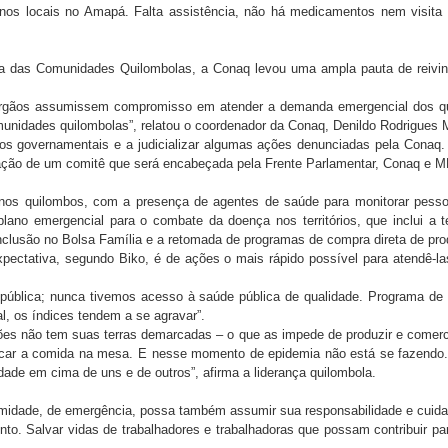
ernos locais no Amapá. Falta assistência, não há medicamentos nem visi
a das Comunidades Quilombolas, a Conaq levou uma ampla pauta de reivind
os órgãos assumissem compromisso em atender a demanda emergencial dos q
nidades quilombolas”, relatou o coordenador da Conaq, Denildo Rodrigues M
 governamentais e a judicializar algumas ações denunciadas pela Conaq.
criação de um comitê que será encabeçada pela Frente Parlamentar, Conaq e M
os quilombos, com a presença de agentes de saúde para monitorar pessoa
ano emergencial para o combate da doença nos territórios, que inclui a t
nclusão no Bolsa Família e a retomada de programas de compra direta de produ
pectativa, segundo Biko, é de ações o mais rápido possível para atendê-l
 pública; nunca tivemos acesso à saúde pública de qualidade. Programa de 
l, os índices tendem a se agravar”.
ões não tem suas terras demarcadas – o que as impede de produzir e comerci
olocar a comida na mesa. E nesse momento de epidemia não está se fazend
dade em cima de uns e de outros”, afirma a liderança quilombola.
lamidade, de emergência, possa também assumir sua responsabilidade e cuid
nto. Salvar vidas de trabalhadores e trabalhadoras que possam contribuir p