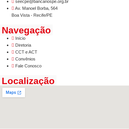
seecpe@bancariospe.org.br
Av. Manoel Borba, 564
Boa Vista - Recife/PE
Navegação
Início
Diretoria
CCT e ACT
Convênios
Fale Conosco
Localização