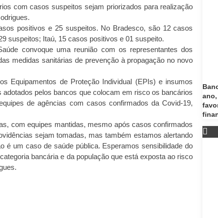
ários com casos suspeitos sejam priorizados para realização
Rodrigues.
asos positivos e 25 suspeitos. No Bradesco, são 12 casos
29 suspeitos; Itaú, 15 casos positivos e 01 suspeito.
de Saúde convoque uma reunião com os representantes dos
idas medidas sanitárias de prevenção à propagação no novo
 dos Equipamentos de Proteção Individual (EPIs) e insumos
Banc
s adotados pelos bancos que colocam em risco os bancários
ano,
equipes de agências com casos confirmados da Covid-19,
favo
fina
tas, com equipes mantidas, mesmo após casos confirmados
providências sejam tomadas, mas também estamos alertando
ão é um caso de saúde pública. Esperamos sensibilidade do
categoria bancária e da população que está exposta ao risco
gues.