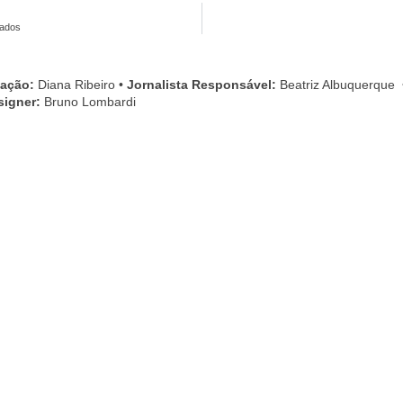
mados
cação:
Diana Ribeiro
•
Jornalista Responsável:
Beatriz Albuquerque
signer:
Bruno Lombardi