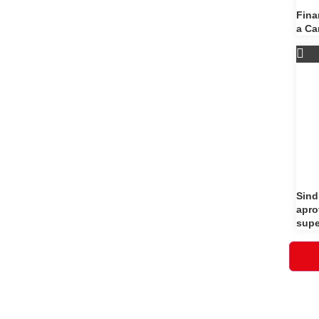
Fina
a Ca
Sind
apro
supe