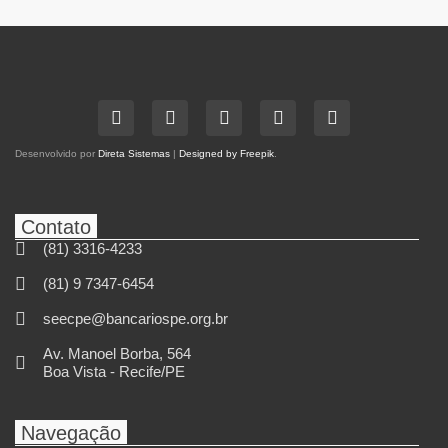
Desenvolvido por
Direta Sistemas
|
Designed by Freepik
.
Contato
(81) 3316-4233
(81) 9 7347-6454
seecpe@bancariospe.org.br
Av. Manoel Borba, 564
Boa Vista - Recife/PE
Navegação