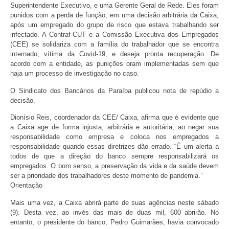
Superintendente Executivo, e uma Gerente Geral de Rede. Eles foram
punidos com a perda de função, em uma decisão arbitrária da Caixa,
após um empregado do grupo de risco que estava trabalhando ser
infectado. A Contraf-CUT e a Comissão Executiva dos Empregados
(CEE) se solidariza com a família do trabalhador que se encontra
internado, vítima da Covid-19, e deseja pronta recuperação. De
acordo com a entidade, as punições oram implementadas sem que
haja um processo de investigação no caso.
O Sindicato dos Bancários da Paraíba publicou nota de repúdio a
decisão.
Dionísio Reis, coordenador da CEE/ Caixa, afirma que é evidente que
a Caixa age de forma injusta, arbitrária e autoritária, ao negar sua
responsabilidade como empresa e coloca nos empregados a
responsabilidade quando essas diretrizes dão errado. “É um alerta a
todos de que a direção do banco sempre responsabilizará os
empregados. O bom senso, a preservação da vida e da saúde devem
ser a prioridade dos trabalhadores deste momento de pandemia.”
Orientação
Mais uma vez, a Caixa abrirá parte de suas agências neste sábado
(9). Desta vez, ao invés das mais de duas mil, 600 abrirão. No
entanto, o presidente do banco, Pedro Guimarães, havia convocado