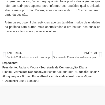
os gerentes gerais, único cargo que não bate ponto, das agências que
não irão abrir, para apenas para informar aos usuários qual a unidade
aberta mais próxima. Porém, após cobrando da CEE/Caixa, voltaram
atrás da decisão.
Além disso, o perfil das agências abertas também mudou de unidades
na periferia para outras mais centralizadas e em bairros nos quais os
moradores tem maior poder aquisitivo.
ANTERIOR
PRÓXIMO
Contraf-CUT reitera respeito aos empregados da Caixa
Governo de Pernambuco decreta quarentena em cinco municípios da RMR
Expediente:
Presidente:
Fabiano Moura •
Secretária de Comunicação:
Diana
Ribeiro
•
Jornalista Responsável:
Beatriz Albuquerque
•
Redação:
Beatriz
Albuquerque e Brunno Porto •
Produção de audiovisual:
Kevin Miguel
•
Designer:
Bruno Lombardi