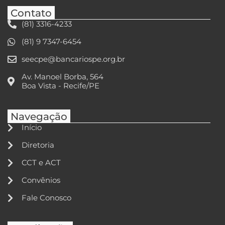
Contato
(81) 3316-4233
(81) 9 7347-6454
seecpe@bancariospe.org.br
Av. Manoel Borba, 564
Boa Vista - Recife/PE
Navegação
Início
Diretoria
CCT e ACT
Convênios
Fale Conosco