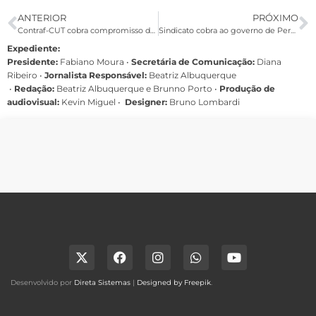
ANTERIOR
PRÓXIMO
Contraf-CUT cobra compromisso de não descomissionamento da Caixa
Sindicato cobra ao governo de Pernambuco que considere categoria bancária exceção no rodízio de veículos
Expediente:
Presidente:
Fabiano Moura •
Secretária de Comunicação:
Diana
Ribeiro
•
Jornalista Responsável:
Beatriz Albuquerque
•
Redação:
Beatriz Albuquerque e Brunno Porto •
Produção de
audiovisual:
Kevin Miguel •
Designer:
Bruno Lombardi
Desenvolvido por
Direta Sistemas
|
Designed by Freepik
.