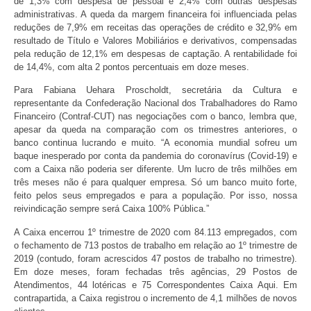
de 1,3% com despesa de pessoal e 2,4% com outras despesas
administrativas. A queda da margem financeira foi influenciada pelas
reduções de 7,9% em receitas das operações de crédito e 32,9% em
resultado de Título e Valores Mobiliários e derivativos, compensadas
pela redução de 12,1% em despesas de captação. A rentabilidade foi
de 14,4%, com alta 2 pontos percentuais em doze meses.
Para Fabiana Uehara Proscholdt, secretária da Cultura e
representante da Confederação Nacional dos Trabalhadores do Ramo
Financeiro (Contraf-CUT) nas negociações com o banco, lembra que,
apesar da queda na comparação com os trimestres anteriores, o
banco continua lucrando e muito. “A economia mundial sofreu um
baque inesperado por conta da pandemia do coronavírus (Covid-19) e
com a Caixa não poderia ser diferente. Um lucro de três milhões em
três meses não é para qualquer empresa. Só um banco muito forte,
feito pelos seus empregados e para a população. Por isso, nossa
reivindicação sempre será Caixa 100% Pública.”
A Caixa encerrou 1º trimestre de 2020 com 84.113 empregados, com
o fechamento de 713 postos de trabalho em relação ao 1º trimestre de
2019 (contudo, foram acrescidos 47 postos de trabalho no trimestre).
Em doze meses, foram fechadas três agências, 29 Postos de
Atendimentos, 44 lotéricas e 75 Correspondentes Caixa Aqui. Em
contrapartida, a Caixa registrou o incremento de 4,1 milhões de novos