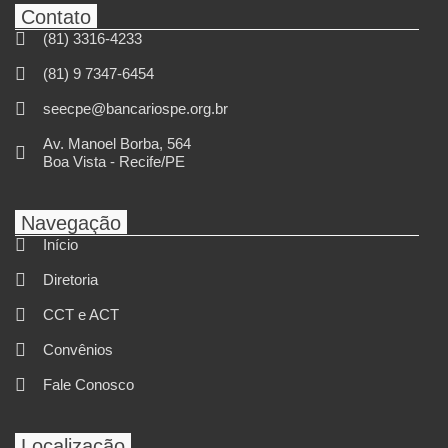
Contato
(81) 3316-4233
(81) 9 7347-6454
seecpe@bancariospe.org.br
Av. Manoel Borba, 564
Boa Vista - Recife/PE
Navegação
Início
Diretoria
CCT e ACT
Convênios
Fale Conosco
Localização