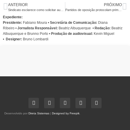
ANTERIOR
PRÓXIMO
Sindicato esclarece como solicitar auxílio-doença do INSS durante a pandemia
Partidos de oposição protocolam primeiro pedido de impeachment coletivo de Bolsonaro
Expediente:
Presidente:
Fabiano Moura •
Secretária de Comunicação:
Diana
Ribeiro
•
Jornalista Responsável:
Beatriz Albuquerque
•
Redação:
Beatriz
Albuquerque e Brunno Porto •
Produção de audiovisual:
Kevin Miguel
•
Designer:
Bruno Lombardi
Desenvolvido por
Direta Sistemas
|
Designed by Freepik
.