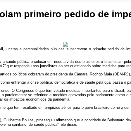
colam primeiro pedido de imp
vil, juristas e personalidades públicas subscrevem o primeiro pedido de i
 a saúde pública e colocar em risco a vida dos brasileiros e brasileiras, pe
aí?” que respondeu aos jornalistas ao ser questionado sobre medidas para r
 partidos políticos cobraram do presidente da Câmara, Rodrigo Maia (DEM-RJ
como enfrentar a crise política, democrática e de saúde pela qual passa o p
sa crise. O Congresso é que tem votado medidas importantes para o Brasil, pa
e a paralementar se referindo a medidas aprovadas pelo parlamento como o 
tar os impactos econômicos da pandemia.
ente que tem resultado em prejuízos sérios para o povo brasileiro como a de
Guilherme Boulos, prosseguiu afirmando que a prioridade de Bolsonaro dever
ema sanitário, de saúde pública”, ele disse.