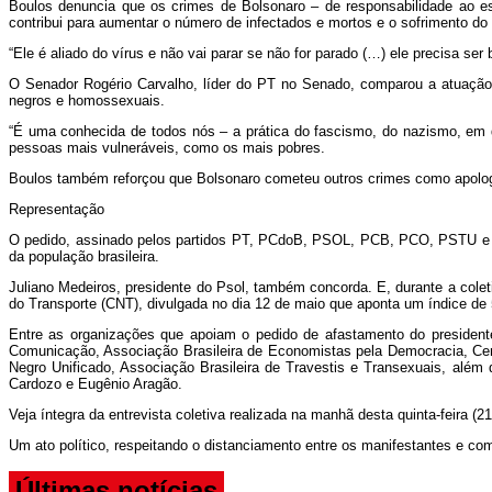
Boulos denuncia que os crimes de Bolsonaro – de responsabilidade ao e
contribui para aumentar o número de infectados e mortos e o sofrimento do p
“Ele é aliado do vírus e não vai parar se não for parado (…) ele precisa se
O Senador Rogério Carvalho, líder do PT no Senado, comparou a atuação d
negros e homossexuais.
“É uma conhecida de todos nós – a prática do fascismo, do nazismo, em qu
pessoas mais vulneráveis, como os mais pobres.
Boulos também reforçou que Bolsonaro cometeu outros crimes como apologia 
Representação
O pedido, assinado pelos partidos PT, PCdoB, PSOL, PCB, PCO, PSTU e UP
da população brasileira.
Juliano Medeiros, presidente do Psol, também concorda. E, durante a cole
do Transporte (CNT), divulgada no dia 12 de maio que aponta um índice d
Entre as organizações que apoiam o pedido de afastamento do presiden
Comunicação, Associação Brasileira de Economistas pela Democracia, Ce
Negro Unificado, Associação Brasileira de Travestis e Transexuais, além
Cardozo e Eugênio Aragão.
Veja íntegra da entrevista coletiva realizada na manhã desta quinta-feira (21
Um ato político, respeitando o distanciamento entre os manifestantes e co
Últimas notícias