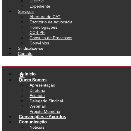
DIEESE
Expediente
Serviços
Abertura de CAT
Escritório de Advocacia
Homologações
CCB-PE
Consulta de Processos
Convênios
Sindicalize-se
Contato
Início
Quem Somos
Apresentação
Diretoria
Estatuto
Delegado Sindical
Webmail
Projeto Memória
Convenções e Acordos
Comunicação
Notícias