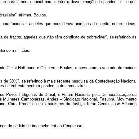
omo o isolamento social para conter a disseminação da pandemia – o que
rasileira”, afirmou Boulos.
para ‘aniquilar’ aqueles que considerava inimigos da nação, como judeus,
a de fracos, aqueles que não têm condição de sobreviver”, se referindo às
lia com milícias.
do Gleisi Hoffmann e Guilherme Boulos, representam a vontade da maioria
is de 50%”, se referindo à mais recente pesquisa da Confederação Nacional
es de enfrentamento à pandemia do coronavírus.
os Povos Indígenas do Brasil, o Fórum Nacional pela Democratização da
as Mulheres Camponesas, Andes – Sindicato Nacional, Fasubra, Movimento
ano, Carol Proner e os ex-ministros da Justiça Tarso Genro, José Eduardo
ntrega do pedido de impeachment ao Congresso.