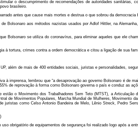
stimular o descumprimento de recomendações de autoridades sanitárias, c
ovo brasileiro.
r barrado antes que cause mais mortes e destrua o que sobrou da democracia b
e Bolsonaro aos métodos nazistas usados por Adlof Hittler, na Alemanha, 
e Bolsonaro se utiliza do coronavírus, para eliminar aqueles que ele cham
à tortura, crimes contra a ordem democrática e citou a ligação de sua famí
, além de mais de 400 entidades sociais, juristas e personalidades, segun
tiva à imprensa, lembrou que “a desaprovação ao governo Bolsonaro é de ma
e 55% de reprovação à forma como Bolsonaro governa o país e conduz as açõ
te estão o Movimento dos Trabalhadores Sem Teto (MTST), a Articulação d
ntral de Movimentos Populares, Marcha Mundial de Mulheres, Movimento d
 de juristas como Celso Antonio Bandeira de Melo, Lênio Streck, Pedro Serr
)
m uso obrigatório de equipamentos de segurança foi realizado logo após a e