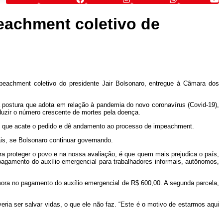
eachment coletivo de
mpeachment coletivo do presidente Jair Bolsonaro, entregue à Câmara dos
la postura que adota em relação à pandemia do novo coronavírus (Covid-19),
eduzir o número crescente de mortes pela doença.
), que acate o pedido e dê andamento ao processo de impeachment.
ais, se Bolsonaro continuar governando.
ra proteger o povo e na nossa avaliação, é que quem mais prejudica o país,
pagamento do auxílio emergencial para trabalhadores informais, autônomos,
mora no pagamento do auxílio emergencial de R$ 600,00. A segunda parcela,
ia ser salvar vidas, o que ele não faz. “Este é o motivo de estarmos aqui