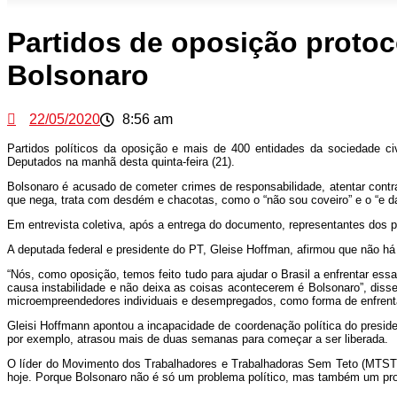
Partidos de oposição proto
Bolsonaro
22/05/2020
8:56 am
Partidos políticos da oposição e mais de 400 entidades da sociedade ci
Deputados na manhã desta quinta-feira (21).
Bolsonaro é acusado de cometer crimes de responsabilidade, atentar contra
que nega, trata com desdém e chacotas, como o “não sou coveiro” e o “e d
Em entrevista coletiva, após a entrega do documento, representantes dos
A deputada federal e presidente do PT, Gleise Hoffman, afirmou que não há 
“Nós, como oposição, temos feito tudo para ajudar o Brasil a enfrentar es
causa instabilidade e não deixa as coisas acontecerem é Bolsonaro”, diss
microempreendedores individuais e desempregados, como forma de enfren
Gleisi Hoffmann apontou a incapacidade de coordenação política do presid
por exemplo, atrasou mais de duas semanas para começar a ser liberada.
O líder do Movimento dos Trabalhadores e Trabalhadoras Sem Teto (MTST), 
hoje. Porque Bolsonaro não é só um problema político, mas também um probl