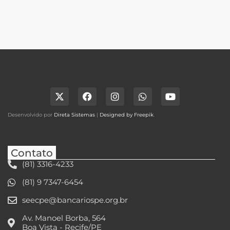
Desenvolvido por
Direta Sistemas
|
Designed by Freepik
.
Contato
(81) 3316-4233
(81) 9 7347-6454
seecpe@bancariospe.org.br
Av. Manoel Borba, 564
Boa Vista - Recife/PE