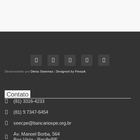
Desenvolvido por
Direta Sistemas
|
Designed by Freepik
.
Contato
(81) 3316-4233
(81) 9 7347-6454
seecpe@bancariospe.org.br
Av. Manoel Borba, 564
Boa Vista - Recife/PE