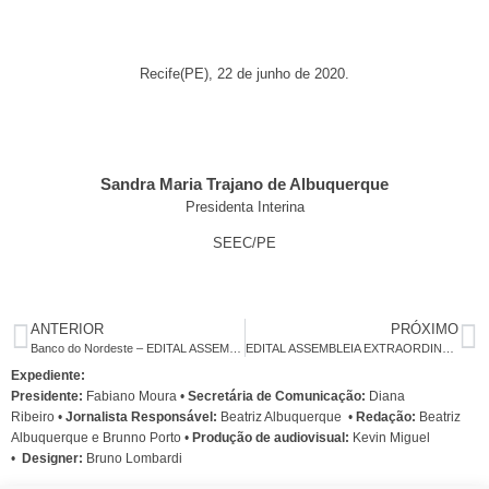
Recife(PE), 22 de junho de 2020.
Sandra Maria Trajano de Albuquerque
Presidenta Interina
SEEC/PE
ANTERIOR
PRÓXIMO
Banco do Nordeste – EDITAL ASSEMBLEIA EXTRAORDINÁRIA ESPECÍFICA
EDITAL ASSEMBLEIA EXTRAORDINÁRIA ESPECÍFICA – IX Conferência Regional da FETRAFI/NE
Expediente:
Presidente:
Fabiano Moura •
Secretária de Comunicação:
Diana
Ribeiro
•
Jornalista Responsável:
Beatriz Albuquerque
•
Redação:
Beatriz
Albuquerque e Brunno Porto •
Produção de audiovisual:
Kevin Miguel
•
Designer:
Bruno Lombardi