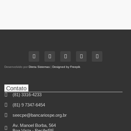
Desenvolvido por
Direta Sistemas
|
Designed by Freepik
.
Contato
(81) 3316-4233
(81) 9 7347-6454
seecpe@bancariospe.org.br
Av. Manoel Borba, 564
Boa Vista - Recife/PE