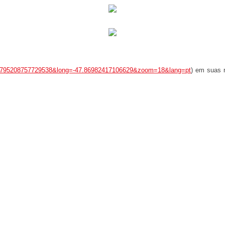
-15.795208757729538&long=-47.86982417106629&zoom=18&lang=pt
) em suas 