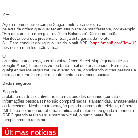
2 –
Agora é preencher o campo Slogan, nele você coloca a
palavra de ordem que quer ter em sua placa de manifestante, por exemplo:
“Em defesa dos empregos” ou “Fora Bolsonaro”. Clique no botão
Manifeste-se e sua presença virtual já está garantida no ato.
3 – Para concluir divulgue o link do Manif.APP (
https://manif.app/?lat=
nós nessa manifestação virtual.
O
aplicativo usa o serviço colaborativo Open Street Map (equivalente ao
Google Maps) É responsivo, portanto, fácil de ser acionado. Permite a
qualquer pessoa organizar um evento online, convidando outras pessoas a
irem ao mesmo lugar por meio de contatos ou redes sociais.
Dados seguros
Segundo
a plataforma do aplicativo, as informações dos usuários (contato e
informações pessoais) não são compartilhadas, transmitidas, armazenadas
ou fornecidas. Nenhuma informação privada (número de telefone, número
IMEI, seu nome ou outro) é transmitida pela Internet. Segundo informou a
SBPC quando realizou sua marcha virtual, o participante fica
completamente anônimo.
Últimas notícias