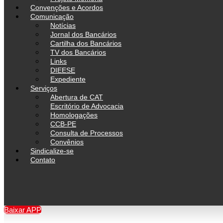
Convenções e Acordos
Comunicação
Notícias
Jornal dos Bancários
Cartilha dos Bancários
TV dos Bancários
Links
DIEESE
Expediente
Serviços
Abertura de CAT
Escritório de Advocacia
Homologações
CCB-PE
Consulta de Processos
Convênios
Sindicalize-se
Contato
Baixar APP