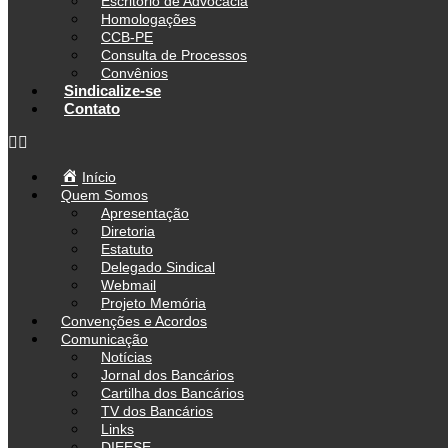
Escritório de Advocacia
Homologações
CCB-PE
Consulta de Processos
Convênios
Sindicalize-se
Contato
Início
Quem Somos
Apresentação
Diretoria
Estatuto
Delegado Sindical
Webmail
Projeto Memória
Convenções e Acordos
Comunicação
Notícias
Jornal dos Bancários
Cartilha dos Bancários
TV dos Bancários
Links
DIEESE