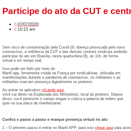
Participe do ato da CUT e cent
07/07/2020
10:15 am
Sem risco de contaminação pela Covid-19, doença provocada pelo novo
coronavírus, a militância da CUT e das demais centrais sindicais poderão
participar do ato em Brasília, nesta quarta-feira (8), às 11h, de forma
virtual e em tempo real.
Isso pode ser feito por meio do
Manif.app, ferramenta criada na França por sindicalistas, utilizada em
manifestações durante a pandemia de coronavírus, os militantes e as
militantes marcam presença digitalmente no protesto.
Ao entrar no aplicativo
clicando aqui
,
você cai direto na Esplanada dos Ministérios, local do protesto. Depois
disso, você preenche o campo slogan e coloca a palavra de ordem que
quer na sua placa de manifestante.
Confira o passo a passo e marque presença virtual no ato:
1 – O primeiro passo é entrar no Manif.APP, para isso
clique aqui
para acess