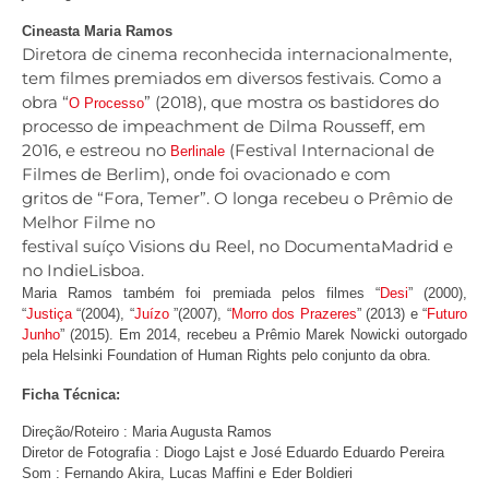
Cineasta Maria Ramos
Diretora de cinema reconhecida internacionalmente,
tem filmes premiados em diversos festivais. Como a
obra “
” (2018), que mostra os bastidores do
O Processo
processo de impeachment de Dilma Rousseff, em
2016, e estreou no
(Festival Internacional de
Berlinale
Filmes de Berlim), onde foi ovacionado e com
gritos de “Fora, Temer”. O longa recebeu o Prêmio de
Melhor Filme no
festival suíço Visions du Reel, no DocumentaMadrid e
no IndieLisboa.
Maria Ramos também foi premiada pelos filmes “
Desi
” (2000),
“
Justiça
“(2004), “
Juízo
”(2007), “
Morro dos Prazeres
” (2013) e “
Futuro
Junho
” (2015). Em 2014, recebeu a Prêmio Marek Nowicki outorgado
pela Helsinki Foundation of Human Rights pelo conjunto da obra.
Ficha Técnica:
Direção/Roteiro : Maria Augusta Ramos
Diretor de Fotografia : Diogo Lajst e José Eduardo Eduardo Pereira
Som : Fernando Akira, Lucas Maffini e Eder Boldieri