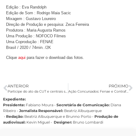
Edição : Eva Randolph
Edição de Som : Rodrigo Maia Sacic
Mixagem : Gustavo Loureiro
Direção de Produção e pesquisa: Zeca Ferreira
Produtora : Maria Augusta Ramos
Uma Produção : NOFOCO Filmes
Uma Coprodução : FENAE
Brasil / 2020 / 74min. /2K
Clique
aqui
para fazer o download das fotos.
ANTERIOR
PRÓXIMO
Participe do ato da CUT e centrais sindicais em Brasília sem sair de casa
Ação Concursados: Fenae e Contraf protocolam embargos de declaração em defesa de concursados
Expediente:
Presidente:
Fabiano Moura •
Secretária de Comunicação:
Diana
Ribeiro
•
Jornalista Responsável:
Beatriz Albuquerque
•
Redação:
Beatriz Albuquerque e Brunno Porto •
Produção de
audiovisual:
Kevin Miguel •
Designer:
Bruno Lombardi