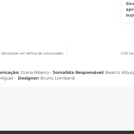
Sin
apr
sup
 declaração em defesa de concursados
COE Ita
unicação:
Diana Ribeiro
•
Jornalista Responsável:
Beatriz Albu
Miguel •
Designer:
Bruno Lombardi