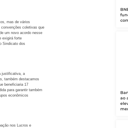
BNB
fun
com
ios, mas de vários
 convenções coletivas que
 de um novo acordo nesse
exigirá forte
do Sindicato dos
 justificativa, a
etos, também destacamos
e beneficiaria 17
dida para garantir também
Ban
rupos econômicos
ao 
ele
mer
ipação nos Lucros e