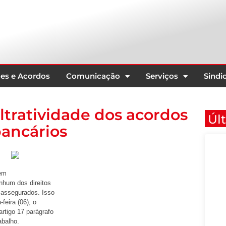
es e Acordos
Comunicação
Serviços
Sindic
ltratividade dos acordos
Úl
bancários
tem
enhum dos direitos
 assegurados. Isso
feira (06), o
artigo 17 parágrafo
abalho.