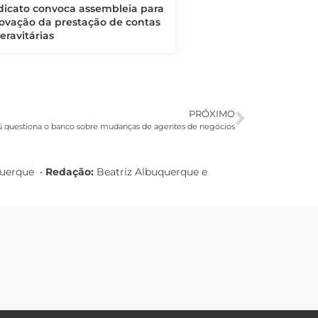
dicato convoca assembleia para
ovação da prestação de contas
eravitárias
PRÓXIMO
ú questiona o banco sobre mudanças de agentes de negócios
querque
•
Redação:
Beatriz Albuquerque e