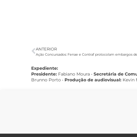
ANTERIOR
Ação Concursados: Fenae e Contraf protocolam embargos de
Expediente:
Presidente:
Fabiano Moura •
Secretária de Com
Brunno Porto •
Produção de audiovisual:
Kevin 