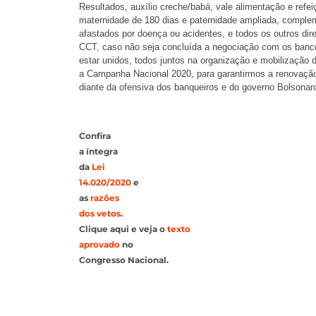
Resultados, auxílio creche/babá, vale alimentação e refei
maternidade de 180 dias e paternidade ampliada, complem
afastados por doença ou acidentes, e todos os outros dir
CCT, caso não seja concluída a negociação com os banco
estar unidos, todos juntos na organização e mobilização 
a Campanha Nacional 2020, para garantirmos a renovação
diante da ofensiva dos banqueiros e do governo Bolsonaro
Confira
a
í
ntegra
da
Lei
14.020/2020
e
as
razões
dos vetos
.
Clique aqui e veja o
texto
aprovado
no
Congresso Nacional.