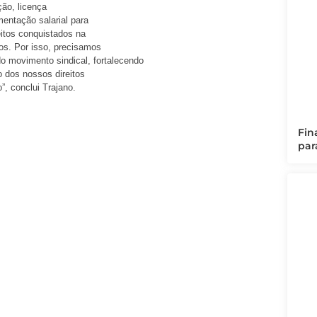
ção, licença
entação salarial para
eitos conquistados na
s. Por isso, precisamos
do movimento sindical, fortalecendo
 dos nossos direitos
”, conclui Trajano.
Fin
par