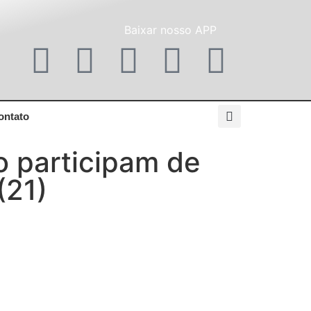
Baixar nosso APP
ontato
 participam de
(21)