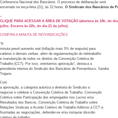
Conferencia Nacional dos Bancários. O processo de deliberação será
encerrado na terça-feira (21), às 22 horas.
O Sindicato dos Bancários de P
–
CLIQUE PARA ACESSAR A ÁREA DE VOTAÇÃO (abertura às 18h, do dia
julho. Encerra às 22h, do dia 21 de julho).
CONFIRA A MINUTA DE REIVINDICAÇÕES
“A
minuta prevê aumento real (inflação mais 5% de reajuste) para
salários e demais verbas, além de regulamentação do teletrabalho
e manutenção de todos os direitos da Convenção Coletiva de
Trabalho (CCT). Por isso, orientamos aprovação”, destaca a
presidenta interina do Sindicato dos Bancários de Pernambuco, Sandra
Trajano.
Com
a aprovação, a categoria autoriza a diretoria do Sindicato a
negociar e celebrar a Convenção Coletiva de Trabalho, Convenção
Coletiva sobre Participação dos empregados nos Lucros e/ou
Resultados dos Bancos, Convenção Coletiva de Trabalho sobre
Relações Sindicais e Acordo Coletivo de Trabalho Aditivos à CCT e,
frustradas as negociações, defender-se e/ou instaurar dissídio
coletivo de trabalho.