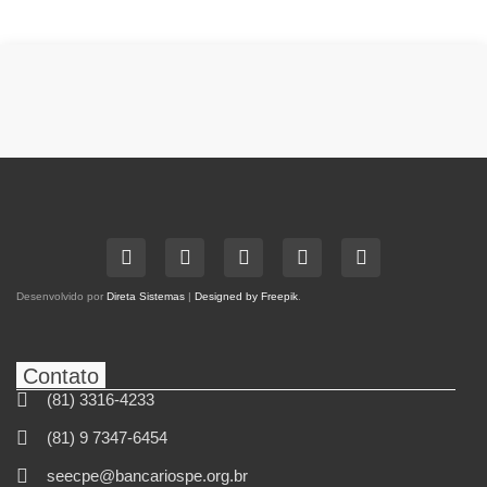
Desenvolvido por
Direta Sistemas
|
Designed by Freepik
.
Contato
(81) 3316-4233
(81) 9 7347-6454
seecpe@bancariospe.org.br