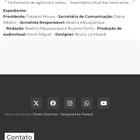
Fechamento de agências e sobrecarga de trabalho dominam reunião entre COE Santander e direção do banco
Assembleia virtual Itaú nesta sexta-feira (15)
Expediente:
Presidente:
Fabiano Moura •
Secretária de Comunicação:
Diana
Ribeiro
•
Jornalista Responsável:
Beatriz Albuquerque
•
Redação:
Beatriz Albuquerque e Brunno Porto •
Produção de
audiovisual:
Kevin Miguel •
Designer:
Bruno Lombardi
Desenvolvido por
Direta Sistemas
|
Designed by Freepik
.
Contato