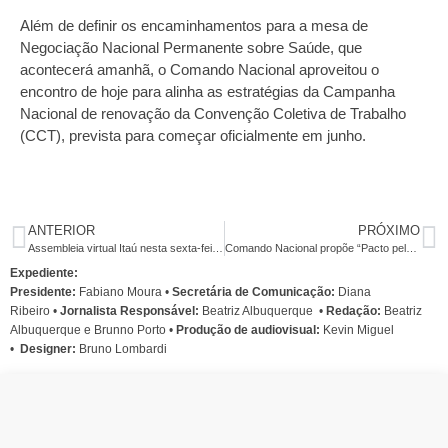
Além de definir os encaminhamentos para a mesa de
Negociação Nacional Permanente sobre Saúde, que
acontecerá amanhã, o Comando Nacional aproveitou o
encontro de hoje para alinha as estratégias da Campanha
Nacional de renovação da Convenção Coletiva de Trabalho
(CCT), prevista para começar oficialmente em junho.
ANTERIOR
PRÓXIMO
Assembleia virtual Itaú nesta sexta-feira (15)
Comando Nacional propõe “Pacto pela saúde dos bancários”
Expediente:
Presidente:
Fabiano Moura •
Secretária de Comunicação:
Diana
Ribeiro
•
Jornalista Responsável:
Beatriz Albuquerque
•
Redação:
Beatriz
Albuquerque e Brunno Porto •
Produção de audiovisual:
Kevin Miguel
•
Designer:
Bruno Lombardi