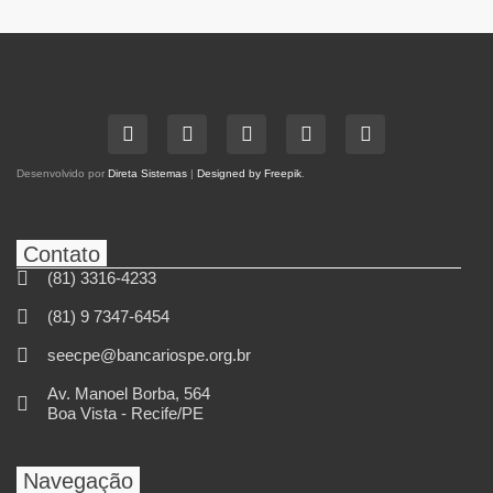
Desenvolvido por
Direta Sistemas
|
Designed by Freepik
.
Contato
(81) 3316-4233
(81) 9 7347-6454
seecpe@bancariospe.org.br
Av. Manoel Borba, 564
Boa Vista - Recife/PE
Navegação